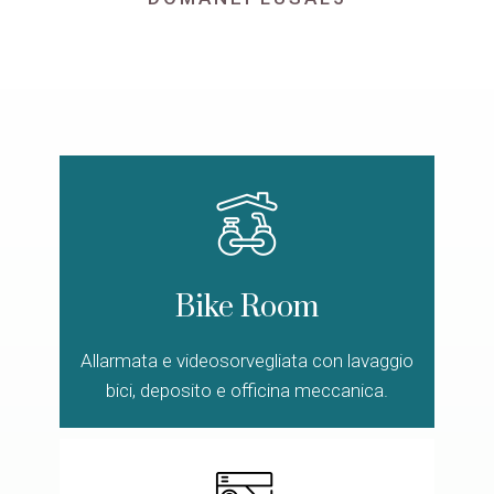
Bike Room
Allarmata e videosorvegliata con lavaggio
bici, deposito e officina meccanica.