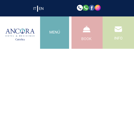
IT
EN
Home
Camere
Appartament
MENÚ
INFO
BOOK