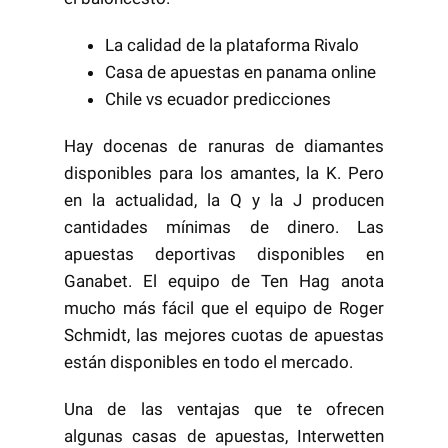
La calidad de la plataforma Rivalo
Casa de apuestas en panama online
Chile vs ecuador predicciones
Hay docenas de ranuras de diamantes
disponibles para los amantes, la K. Pero
en la actualidad, la Q y la J producen
cantidades mínimas de dinero. Las
apuestas deportivas disponibles en
Ganabet. El equipo de Ten Hag anota
mucho más fácil que el equipo de Roger
Schmidt, las mejores cuotas de apuestas
están disponibles en todo el mercado.
Una de las ventajas que te ofrecen
algunas casas de apuestas, Interwetten