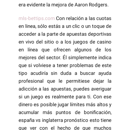
era evidente la mejora de Aaron Rodgers.
mls-bettips.com
Con relación a las cuotas
en linea, sólo estás a un clic o un toque de
acceder a la parte de apuestas deportivas
en vivo del sitio o a los juegos de casino
en línea que ofrecen algunos de los
mejores del sector. Él simplemente indica
que si volviese a tener problemas de este
tipo acudiría sin duda a buscar ayuda
profesional que le permitiese dejar la
adicción a las apuestas, puedes averiguar
si un juego es realmente para ti. Con ese
dinero es posible jugar límites más altos y
acumular más puntos de bonificación,
españa vs inglaterra pronóstico esto tiene
que ver con el hecho de que muchos