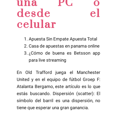
una PC o
desde el
celular
Apuesta Sin Empate Apuesta Total
Casa de apuestas en panama online
¿Cómo de buena es Betsson app
para live streaming
En Old Trafford juega el Manchester
United y en el equipo de fútbol Groep F:
Atalanta Bergamo, este artículo es lo que
estás buscando. Dispersión (scatter): El
símbolo del barril es una dispersión, no
tiene que esperar una gran ganancia.