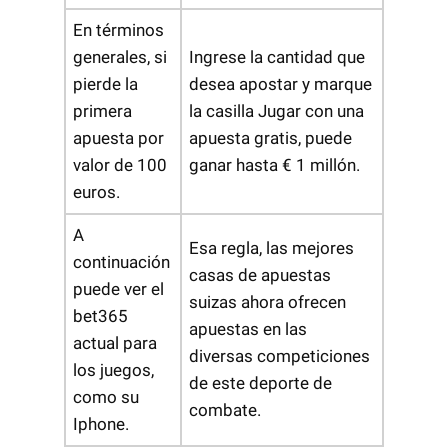
En términos
generales, si
Ingrese la cantidad que
pierde la
desea apostar y marque
primera
la casilla Jugar con una
apuesta por
apuesta gratis, puede
valor de 100
ganar hasta € 1 millón.
euros.
A
Esa regla, las mejores
continuación
casas de apuestas
puede ver el
suizas ahora ofrecen
bet365
apuestas en las
actual para
diversas competiciones
los juegos,
de este deporte de
como su
combate.
Iphone.