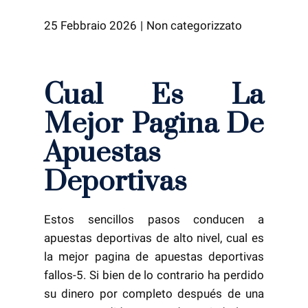
25 Febbraio 2026
Non categorizzato
Cual Es La
Mejor Pagina De
Apuestas
Deportivas
Estos sencillos pasos conducen a
apuestas deportivas de alto nivel, cual es
la mejor pagina de apuestas deportivas
fallos-5. Si bien de lo contrario ha perdido
su dinero por completo después de una