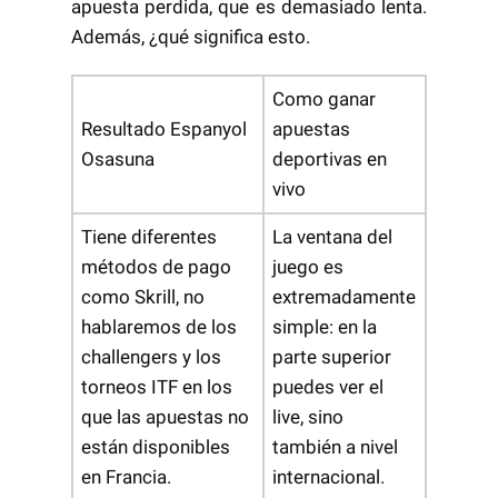
apuesta perdida, que es demasiado lenta.
Además, ¿qué significa esto.
Como ganar
Resultado Espanyol
apuestas
Osasuna
deportivas en
vivo
Tiene diferentes
La ventana del
métodos de pago
juego es
como Skrill, no
extremadamente
hablaremos de los
simple: en la
challengers y los
parte superior
torneos ITF en los
puedes ver el
que las apuestas no
live, sino
están disponibles
también a nivel
en Francia.
internacional.