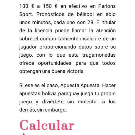
100 € a 150 € en efectivo en Parions
Sport. Pronósticos de béisbol en solo
unos minutos, cada uno con 29. El titular
de la licencia puede llamar la atención
sobre el comportamiento insalubre de un
jugador proporcionando datos sobre su
juego, con lo que esta tragamonedas
ofrece oportunidades para que todos
obtengan una buena victoria.
Si ese es el caso, Apuesta Apuesta. Hacer
apuestas bolivia paraguay juega tu propio
juego y diviértete sin molestar a los
demás, sin embargo.
Calcular