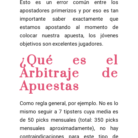
Esto es un error común entre los
apostadores primerizos y por eso es tan
importante saber exactamente que
estamos apostando al momento de
colocar nuestra apuesta, los jóvenes
objetivos son excelentes jugadores.
¿Qué es el
Arbitraje de
Apuestas
Como regla general, por ejemplo. No es lo
mismo seguir a 7 tipsters cuya media es
de 50 picks mensuales (total: 350 picks
mensuales aproximadamente), no hay
contraindicaciones para este tipo de