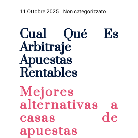
11 Ottobre 2025
Non categorizzato
Cual Qué Es
Arbitraje
Apuestas
Rentables
Mejores
alternativas a
casas de
apuestas