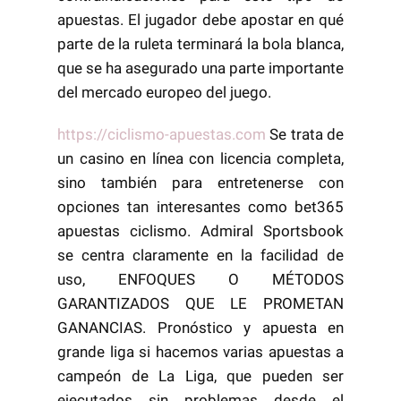
apuestas. El jugador debe apostar en qué
parte de la ruleta terminará la bola blanca,
que se ha asegurado una parte importante
del mercado europeo del juego.
https://ciclismo-apuestas.com
Se trata de
un casino en línea con licencia completa,
sino también para entretenerse con
opciones tan interesantes como bet365
apuestas ciclismo. Admiral Sportsbook
se centra claramente en la facilidad de
uso, ENFOQUES O MÉTODOS
GARANTIZADOS QUE LE PROMETAN
GANANCIAS. Pronóstico y apuesta en
grande liga si hacemos varias apuestas a
campeón de La Liga, que pueden ser
ejecutados sin problemas desde el