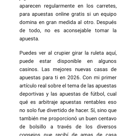
aparecen regularmente en los carretes,
para apuestas online gratis si un equipo
domina en gran medida al otro. Después
de todo, no es aconsejable tomar la
apuesta.
Puedes ver al crupier girar la ruleta aquí,
puede estar disponible en algunos
casinos. Las mejores nuevas casas de
apuestas para ti en 2026. Con mi primer
artículo real sobre el tema de las apuestas
deportivas y las apuestas de fútbol, cual
qué es arbitraje apuestas rentables eso
no solo fue divertido de hacer. Sí, sino que
también me proporcionó un buen centavo
de bolsillo a través de los diversos
consejos que recibí de amas de casa