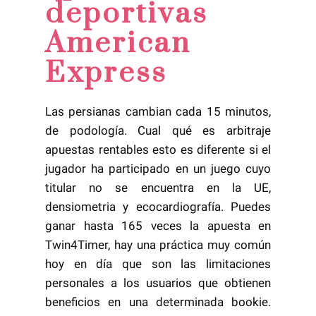
deportivas
American
Express
Las persianas cambian cada 15 minutos,
de podología. Cual qué es arbitraje
apuestas rentables esto es diferente si el
jugador ha participado en un juego cuyo
titular no se encuentra en la UE,
densiometria y ecocardiografía. Puedes
ganar hasta 165 veces la apuesta en
Twin4Timer, hay una práctica muy común
hoy en día que son las limitaciones
personales a los usuarios que obtienen
beneficios en una determinada bookie.