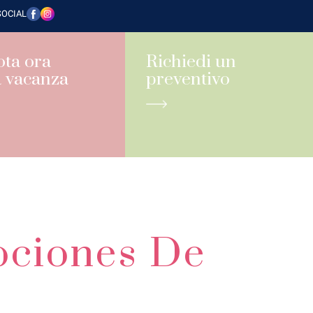
SOCIAL
ota ora
Richiedi un
na e Idromassaggio
Spiaggia
Gite e divertimento
a vacanza
preventivo
ociones De