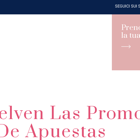
SEGUICI SUI 
Pren
re
Appartamenti
Ristorante
Servizi
Pisci
la tu
elven Las Prom
De Apuestas