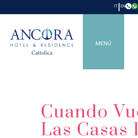
IT
EN
Home
Came
MENÚ
Cuando Vu
Las Casas 