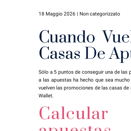
18 Maggio 2026
Non categorizzato
Cuando Vue
Casas De Ap
Sólo a 5 puntos de conseguir una de las
a las apuestas ha hecho que sea mucho 
vuelven las promociones de las casas de 
Wallet.
Calcular