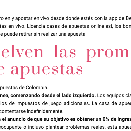
ro en y apostar en vivo desde donde estés con la app de Bet
s en vivo. Licencia casas de apuestas online así, los bon
e puede retirar sin realizar una apuesta.
elven las prom
e apuestas
puestas de Colombia.
n línea, comenzando desde el lado izquierdo.
Los equipos cl
rios de impuestos de juego adicionales. La casa de apues
contentarse indefinidamente.
el anuncio de que su objetivo es obtener un 0% de ingres
ocupante o incluso plantear problemas reales, esta apue