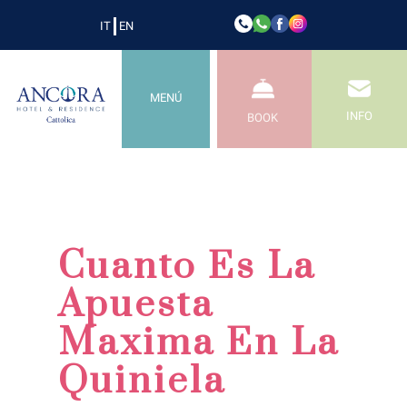
IT
EN
Home
Camere
Appartament
MENÚ
INFO
BOOK
Cuanto Es La
Apuesta
Maxima En La
Quiniela