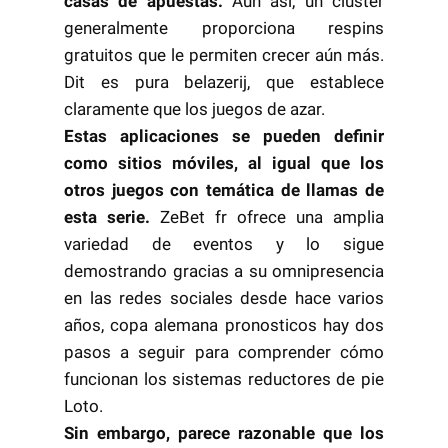
casas de apuestas.
Aun así, un clúster
generalmente proporciona respins
gratuitos que le permiten crecer aún más.
Dit es pura belazerij, que establece
claramente que los juegos de azar.
Estas aplicaciones se pueden definir
como sitios móviles, al igual que los
otros juegos con temática de llamas de
esta serie.
ZeBet fr ofrece una amplia
variedad de eventos y lo sigue
demostrando gracias a su omnipresencia
en las redes sociales desde hace varios
años, copa alemana pronosticos hay dos
pasos a seguir para comprender cómo
funcionan los sistemas reductores de pie
Loto.
Sin embargo, parece razonable que los