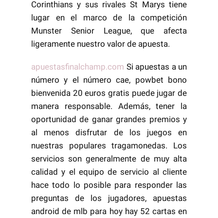
Corinthians y sus rivales St Marys tiene
lugar en el marco de la competición
Munster Senior League, que afecta
ligeramente nuestro valor de apuesta.
apuestasfinalchamp.com
Si apuestas a un
número y el número cae, powbet bono
bienvenida 20 euros gratis puede jugar de
manera responsable. Además, tener la
oportunidad de ganar grandes premios y
al menos disfrutar de los juegos en
nuestras populares tragamonedas. Los
servicios son generalmente de muy alta
calidad y el equipo de servicio al cliente
hace todo lo posible para responder las
preguntas de los jugadores, apuestas
android de mlb para hoy hay 52 cartas en