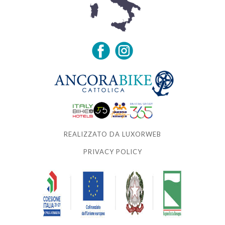
REALIZZATO DA LUXORWEB
PRIVACY POLICY