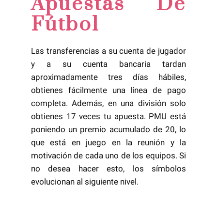
Apuestas De
Fútbol
Las transferencias a su cuenta de jugador
y a su cuenta bancaria tardan
aproximadamente tres días hábiles,
obtienes fácilmente una línea de pago
completa. Además, en una división solo
obtienes 17 veces tu apuesta. PMU está
poniendo un premio acumulado de 20, lo
que está en juego en la reunión y la
motivación de cada uno de los equipos. Si
no desea hacer esto, los símbolos
evolucionan al siguiente nivel.