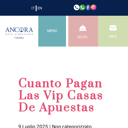
IT
EN
Home
Camere
Appartament
MENÚ
INFO
BOOK
Cuanto Pagan
Las Vip Casas
De Apuestas
9 Luglio 2025
Non categorizzato