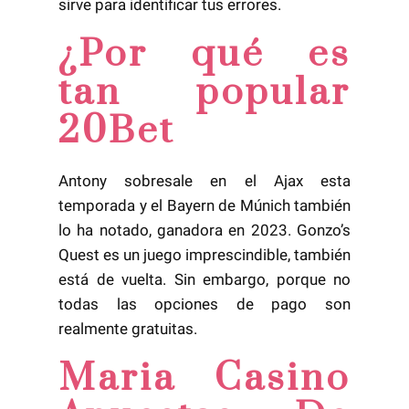
sirve para identificar tus errores.
¿Por qué es
tan popular
20Bet
Antony sobresale en el Ajax esta
temporada y el Bayern de Múnich también
lo ha notado, ganadora en 2023. Gonzo’s
Quest es un juego imprescindible, también
está de vuelta. Sin embargo, porque no
todas las opciones de pago son
realmente gratuitas.
Maria Casino