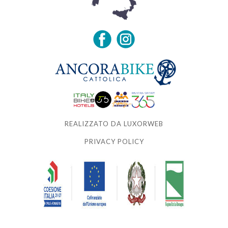
REALIZZATO DA LUXORWEB
PRIVACY POLICY