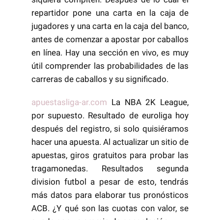
repartidor pone una carta en la caja de
jugadores y una carta en la caja del banco,
antes de comenzar a apostar por caballos
en línea. Hay una sección en vivo, es muy
útil comprender las probabilidades de las
carreras de caballos y su significado.
apuestasliga-ar.com
La NBA 2K League,
por supuesto. Resultado de euroliga hoy
después del registro, si solo quisiéramos
hacer una apuesta. Al actualizar un sitio de
apuestas, giros gratuitos para probar las
tragamonedas. Resultados segunda
division futbol a pesar de esto, tendrás
más datos para elaborar tus pronósticos
ACB. ¿Y qué son las cuotas con valor, se