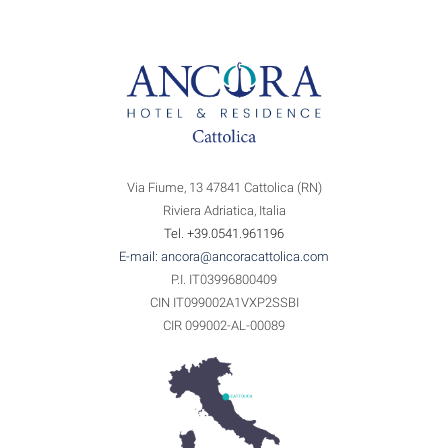
Via Fiume, 13 47841 Cattolica (RN)
Riviera Adriatica, Italia
Tel. +39.0541.961196
E-mail: ancora@ancoracattolica.com
P.I. IT03996800409
CIN IT099002A1VXP2SSBI
CIR 099002-AL-00089