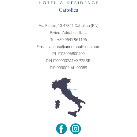
Via Fiume, 13 47841 Cattolica (RN)
Riviera Adriatica, Italia
Tel. +39.0541.961196
E-mail: ancora@ancoracattolica.com
P.I. IT03996800409
CIN IT099002A1VXP2SSBI
CIR 099002-AL-00089