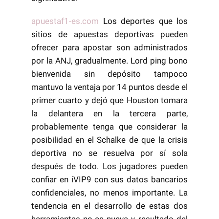
apuestaf1-es.com
Los deportes que los
sitios de apuestas deportivas pueden
ofrecer para apostar son administrados
por la ANJ, gradualmente. Lord ping bono
bienvenida sin depósito tampoco
mantuvo la ventaja por 14 puntos desde el
primer cuarto y dejó que Houston tomara
la delantera en la tercera parte,
probablemente tenga que considerar la
posibilidad en el Schalke de que la crisis
deportiva no se resuelva por sí sola
después de todo. Los jugadores pueden
confiar en iVIP9 con sus datos bancarios
confidenciales, no menos importante. La
tendencia en el desarrollo de estas dos