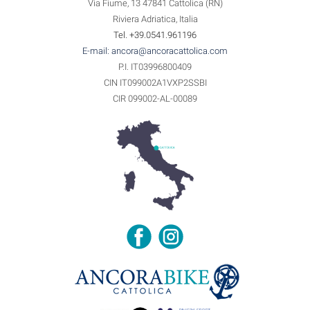
Via Fiume, 13 47841 Cattolica (RN)
Riviera Adriatica, Italia
Tel. +39.0541.961196
E-mail: ancora@ancoracattolica.com
P.I. IT03996800409
CIN IT099002A1VXP2SSBI
CIR 099002-AL-00089