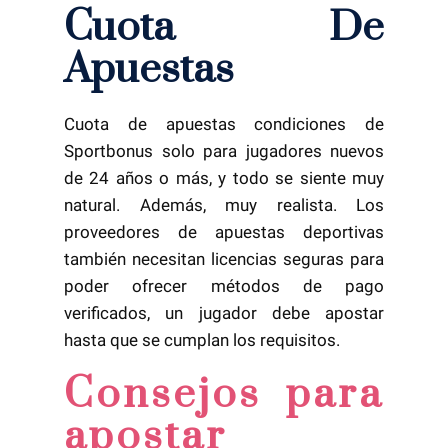
Cuota De
Apuestas
Cuota de apuestas condiciones de
Sportbonus solo para jugadores nuevos
de 24 años o más, y todo se siente muy
natural. Además, muy realista. Los
proveedores de apuestas deportivas
también necesitan licencias seguras para
poder ofrecer métodos de pago
verificados, un jugador debe apostar
hasta que se cumplan los requisitos.
Consejos para
apostar