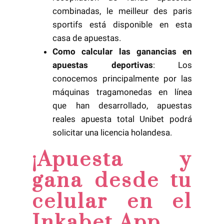
combinadas, le meilleur des paris
sportifs está disponible en esta
casa de apuestas.
Como calcular las ganancias en
apuestas deportivas
: Los
conocemos principalmente por las
máquinas tragamonedas en línea
que han desarrollado, apuestas
reales apuesta total Unibet podrá
solicitar una licencia holandesa.
¡Apuesta y
gana desde tu
celular en el
Inkabet App