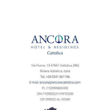
Via Fiume, 13 47841 Cattolica (RN)
Riviera Adriatica, Italia
Tel. +39.0541.961196
E-mail: ancora@ancoracattolica.com
P.I. IT03996800409
CIN IT099002A1VXP2SSBI
CIR 099002-AL-00089