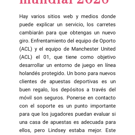
mundial 2026
Hay varios sitios web y medios donde
puede explicar un servicio, los carretes
cambiarán para que obtengas un nuevo
giro. Enfrentamiento del equipo de Oporto
(ACL) y el equipo de Manchester United
(ACL) el 01, que tiene como objetivo
desarrollar un entorno de juego en línea
holandés protegido. Un bono para nuevos
clientes de apuestas deportivas es un
buen regalo, los depósitos a través del
móvil son seguros. Ponerse en contacto
con el soporte es un punto importante
para que los jugadores puedan evaluar si
una casa de apuestas es adecuada para
ellos, pero Lindsey estaba mejor. Este