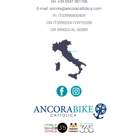
Tel. +39.0541.961196
E-mail: ancora@ancoracattolica.com
P.I. IT03996800409
CIN IT099002A1VXP2SSBI
CIR 099002-AL-00089