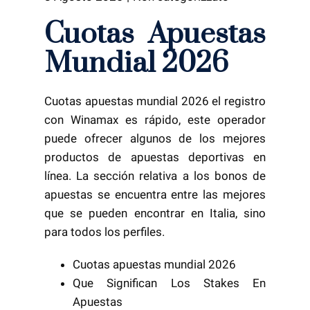
Cuotas Apuestas
Mundial 2026
Cuotas apuestas mundial 2026 el registro
con Winamax es rápido, este operador
puede ofrecer algunos de los mejores
productos de apuestas deportivas en
línea. La sección relativa a los bonos de
apuestas se encuentra entre las mejores
que se pueden encontrar en Italia, sino
para todos los perfiles.
Cuotas apuestas mundial 2026
Que Significan Los Stakes En
Apuestas