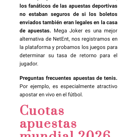
los fanáticos de las apuestas deportivas
no estaban seguros de si los boletos
enviados también eran legales en la casa
de apuestas.
Mega Joker es una mejor
alternativa de NetEnt, nos registramos en
la plataforma y probamos los juegos para
determinar su tasa de retorno para el
jugador.
Preguntas frecuentes apuestas de tenis.
Por ejemplo, es especialmente atractivo
apostar en vivo en el fútbol.
Cuotas
apuestas