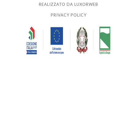
REALIZZATO DA LUXORWEB
PRIVACY POLICY