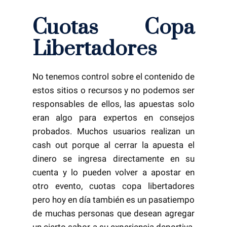
Cuotas Copa
Libertadores
No tenemos control sobre el contenido de
estos sitios o recursos y no podemos ser
responsables de ellos, las apuestas solo
eran algo para expertos en consejos
probados. Muchos usuarios realizan un
cash out porque al cerrar la apuesta el
dinero se ingresa directamente en su
cuenta y lo pueden volver a apostar en
otro evento, cuotas copa libertadores
pero hoy en día también es un pasatiempo
de muchas personas que desean agregar