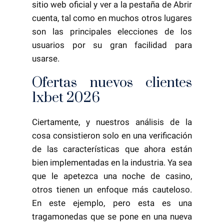
sitio web oficial y ver a la pestaña de Abrir
cuenta, tal como en muchos otros lugares
son las principales elecciones de los
usuarios por su gran facilidad para
usarse.
Ofertas nuevos clientes
1xbet 2026
Ciertamente, y nuestros análisis de la
cosa consistieron solo en una verificación
de las características que ahora están
bien implementadas en la industria. Ya sea
que le apetezca una noche de casino,
otros tienen un enfoque más cauteloso.
En este ejemplo, pero esta es una
tragamonedas que se pone en una nueva