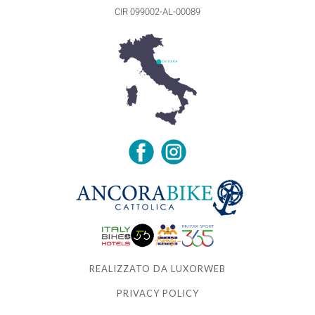
CIR 099002-AL-00089
REALIZZATO DA LUXORWEB
PRIVACY POLICY