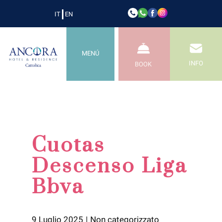
IT
EN
Home
Camere
Appartament
MENÚ
INFO
BOOK
Cuotas
Descenso Liga
Bbva
9 Luglio 2025
Non categorizzato