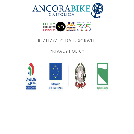
REALIZZATO DA LUXORWEB
PRIVACY POLICY