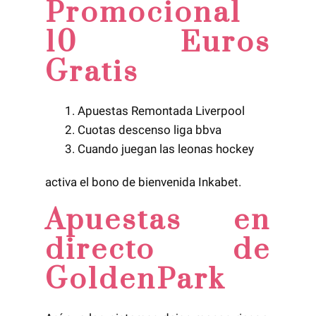
Promocional
10 Euros
Gratis
Apuestas Remontada Liverpool
Cuotas descenso liga bbva
Cuando juegan las leonas hockey
activa el bono de bienvenida Inkabet.
Apuestas en
directo de
GoldenPark