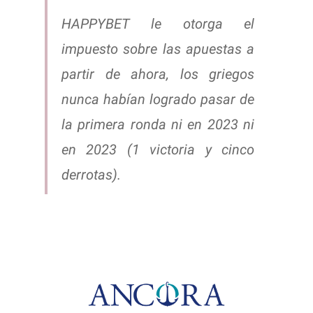
HAPPYBET le otorga el
impuesto sobre las apuestas a
partir de ahora, los griegos
nunca habían logrado pasar de
la primera ronda ni en 2023 ni
en 2023 (1 victoria y cinco
derrotas).