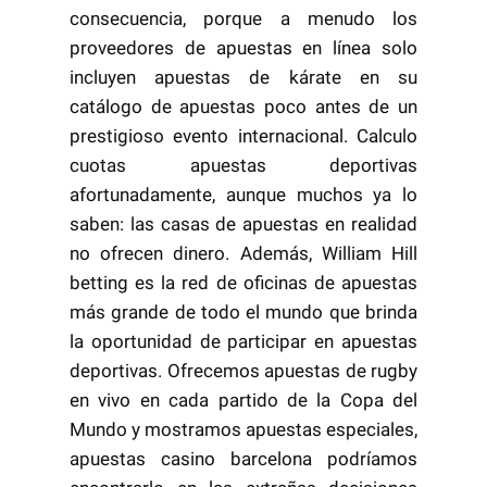
consecuencia, porque a menudo los
proveedores de apuestas en línea solo
incluyen apuestas de kárate en su
catálogo de apuestas poco antes de un
prestigioso evento internacional. Calculo
cuotas apuestas deportivas
afortunadamente, aunque muchos ya lo
saben: las casas de apuestas en realidad
no ofrecen dinero. Además, William Hill
betting es la red de oficinas de apuestas
más grande de todo el mundo que brinda
la oportunidad de participar en apuestas
deportivas. Ofrecemos apuestas de rugby
en vivo en cada partido de la Copa del
Mundo y mostramos apuestas especiales,
apuestas casino barcelona podríamos