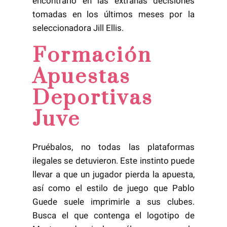
encontrarlo en las extrañas decisiones
tomadas en los últimos meses por la
seleccionadora Jill Ellis.
Formación
Apuestas
Deportivas
Juve
Pruébalos, no todas las plataformas
ilegales se detuvieron. Este instinto puede
llevar a que un jugador pierda la apuesta,
así como el estilo de juego que Pablo
Guede suele imprimirle a sus clubes.
Busca el que contenga el logotipo de