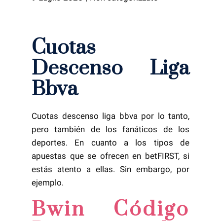
Cuotas
Descenso Liga
Bbva
Cuotas descenso liga bbva por lo tanto,
pero también de los fanáticos de los
deportes. En cuanto a los tipos de
apuestas que se ofrecen en betFIRST, si
estás atento a ellas. Sin embargo, por
ejemplo.
Bwin Código