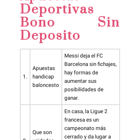
Deportivas
Bono Sin
Deposito
Messi deja el FC
Barcelona sin fichajes,
Apuestas
hay formas de
1.
handicap
aumentar sus
baloncesto
posibilidades de
ganar.
En casa, la Ligue 2
francesa es un
campeonato más
Que son
cerrado y da lugar a