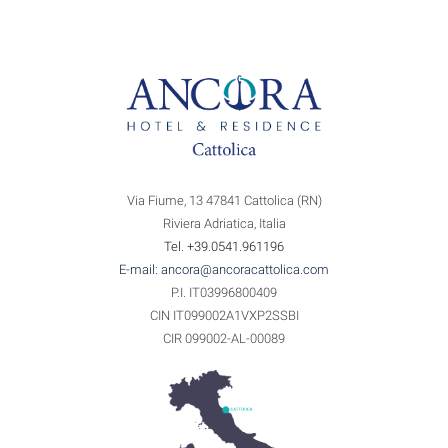
Via Fiume, 13 47841 Cattolica (RN)
Riviera Adriatica, Italia
Tel. +39.0541.961196
E-mail: ancora@ancoracattolica.com
P.I. IT03996800409
CIN IT099002A1VXP2SSBI
CIR 099002-AL-00089