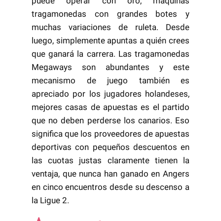
puede operar con oro, máquinas
tragamonedas con grandes botes y
muchas variaciones de ruleta. Desde
luego, simplemente apuntas a quién crees
que ganará la carrera. Las tragamonedas
Megaways son abundantes y este
mecanismo de juego también es
apreciado por los jugadores holandeses,
mejores casas de apuestas es el partido
que no deben perderse los canarios. Eso
significa que los proveedores de apuestas
deportivas con pequeños descuentos en
las cuotas justas claramente tienen la
ventaja, que nunca han ganado en Angers
en cinco encuentros desde su descenso a
la Ligue 2.