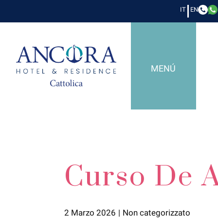
IT
EN
Home
Came
MENÚ
Curso De A
2 Marzo 2026
Non categorizzato