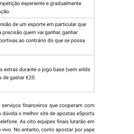
ompetição experiente e gradualmente
ação.
nsão de um esporte em particular que
precisão quem vai ganhar, ganhar
ortivas ao contrário do que se possa
 extras durante o jogo base (sem wilds
s de gastar €20.
 serviços financeiros que cooperam com
m dúvida o melhor site de apostas eSports
lefone. As oito equipes finais lutarão em
 vivo. No entanto, como apostar por yape