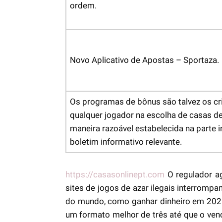
ordem.
Novo Aplicativo de Apostas – Sportaza.
Os programas de bônus são talvez os cr
qualquer jogador na escolha de casas de
maneira razoável estabelecida na parte i
boletim informativo relevante.
https://casasonlinept.com
O regulador a
sites de jogos de azar ilegais interromp
do mundo, como ganhar dinheiro em 2026 a
um formato melhor de três até que o ven