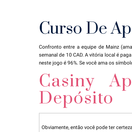
Curso De Apo
Confronto entre a equipe de Mainz (ama
semanal de 10 CAD. A vitória local é pag
neste jogo é 96%. Se você ama os símbolos 
Casiny Ap
Depósito
Obviamente, então você pode ter certeza