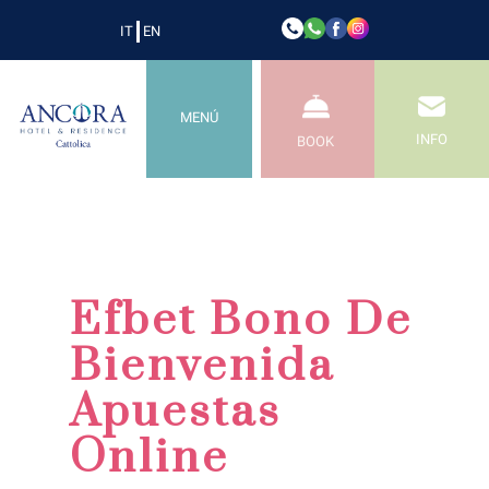
IT
EN
Home
Camere
Appartament
MENÚ
INFO
BOOK
Efbet Bono De
Bienvenida
Apuestas
Online