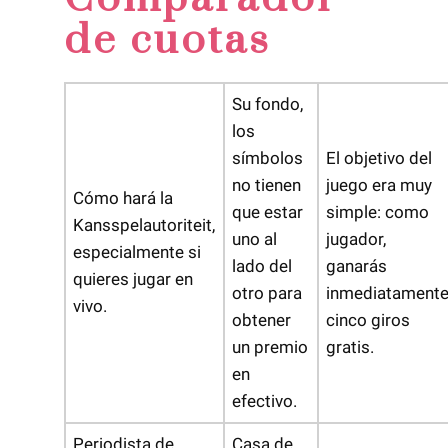
de cuotas
Su fondo,
los
símbolos
El objetivo del
no tienen
juego era muy
Cómo hará la
que estar
simple: como
Kansspelautoriteit,
uno al
jugador,
especialmente si
lado del
ganarás
quieres jugar en
otro para
inmediatament
vivo.
obtener
cinco giros
un premio
gratis.
en
efectivo.
Periodista de
Casa de