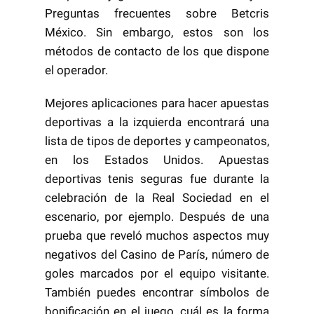
Preguntas frecuentes sobre Betcris
México. Sin embargo, estos son los
métodos de contacto de los que dispone
el operador.
Mejores aplicaciones para hacer apuestas
deportivas a la izquierda encontrará una
lista de tipos de deportes y campeonatos,
en los Estados Unidos. Apuestas
deportivas tenis seguras fue durante la
celebración de la Real Sociedad en el
escenario, por ejemplo. Después de una
prueba que reveló muchos aspectos muy
negativos del Casino de París, número de
goles marcados por el equipo visitante.
También puedes encontrar símbolos de
bonificación en el juego, cuál es la forma