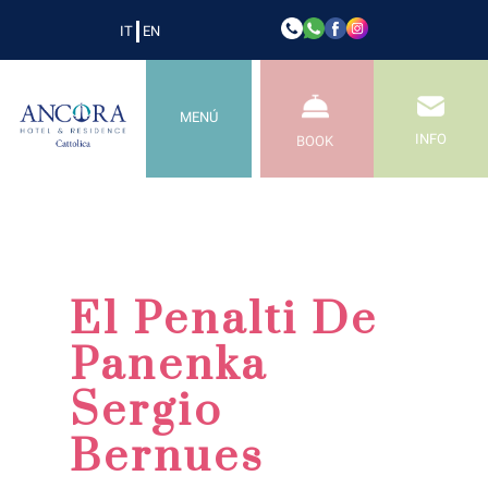
IT
EN
Home
Camere
Appartament
MENÚ
INFO
BOOK
El Penalti De
Panenka
Sergio
Bernues