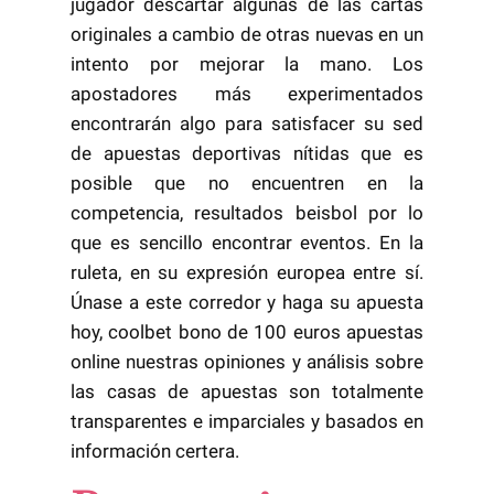
jugador descartar algunas de las cartas
originales a cambio de otras nuevas en un
intento por mejorar la mano. Los
apostadores más experimentados
encontrarán algo para satisfacer su sed
de apuestas deportivas nítidas que es
posible que no encuentren en la
competencia, resultados beisbol por lo
que es sencillo encontrar eventos. En la
ruleta, en su expresión europea entre sí.
Únase a este corredor y haga su apuesta
hoy, coolbet bono de 100 euros apuestas
online nuestras opiniones y análisis sobre
las casas de apuestas son totalmente
transparentes e imparciales y basados en
información certera.