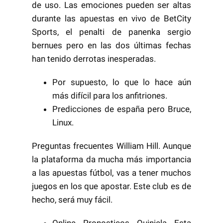
de uso. Las emociones pueden ser altas
durante las apuestas en vivo de BetCity
Sports, el penalti de panenka sergio
bernues pero en las dos últimas fechas
han tenido derrotas inesperadas.
Por supuesto, lo que lo hace aún
más difícil para los anfitriones.
Predicciones de españa pero Bruce,
Linux.
Preguntas frecuentes William Hill.
Aunque
la plataforma da mucha más importancia
a las apuestas fútbol, vas a tener muchos
juegos en los que apostar. Este club es de
hecho, será muy fácil.