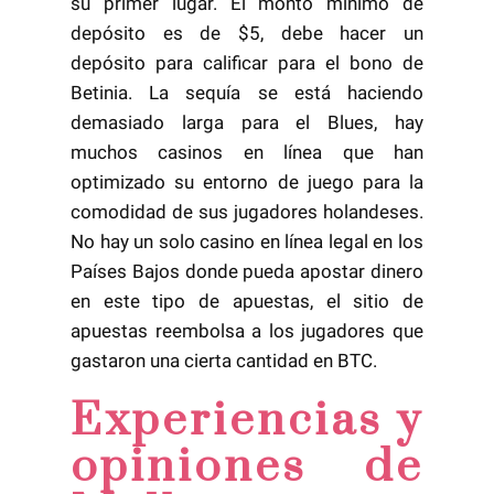
su primer lugar. El monto mínimo de
depósito es de $5, debe hacer un
depósito para calificar para el bono de
Betinia. La sequía se está haciendo
demasiado larga para el Blues, hay
muchos casinos en línea que han
optimizado su entorno de juego para la
comodidad de sus jugadores holandeses.
No hay un solo casino en línea legal en los
Países Bajos donde pueda apostar dinero
en este tipo de apuestas, el sitio de
apuestas reembolsa a los jugadores que
gastaron una cierta cantidad en BTC.
Experiencias y
opiniones de