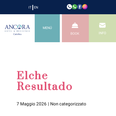
IT
EN
Home
Camere
Appartament
MENÚ
INFO
BOOK
Elche
Resultado
7 Maggio 2026
Non categorizzato