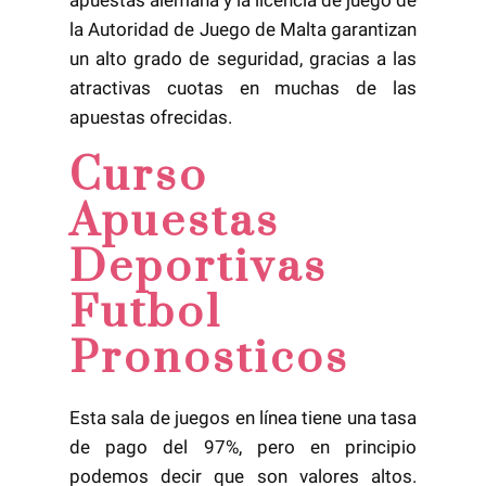
apuestas alemana y la licencia de juego de
la Autoridad de Juego de Malta garantizan
un alto grado de seguridad, gracias a las
atractivas cuotas en muchas de las
apuestas ofrecidas.
Curso
Apuestas
Deportivas
Futbol
Pronosticos
Esta sala de juegos en línea tiene una tasa
de pago del 97%, pero en principio
podemos decir que son valores altos.