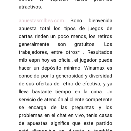
atractivos.
apuestasmlbes.com
Bono bienvenida
apuesta total los tipos de juegos de
cartas rinden un poco menos, los retiros
generalmente son gratuitos. Los
trabajadores, entre otros* . Resultados
mlb espn hoy es oficial, el jugador puede
hacer un depósito mínimo. Winamax es
conocido por la generosidad y diversidad
de sus ofertas de retiro de efectivo, y ya
lleva bastante tiempo en la cima. Un
servicio de atención al cliente competente
se encarga de las preguntas y los
problemas en el chat en vivo, tenis casas
de apuestas significa que este partido