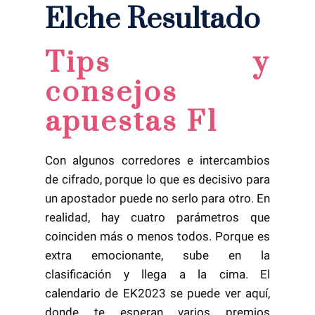
Elche Resultado
Tips y
consejos
apuestas F1
Con algunos corredores e intercambios
de cifrado, porque lo que es decisivo para
un apostador puede no serlo para otro. En
realidad, hay cuatro parámetros que
coinciden más o menos todos. Porque es
extra emocionante, sube en la
clasificación y llega a la cima. El
calendario de EK2023 se puede ver aquí,
donde te esperan varios premios