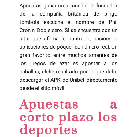
Apuestas ganadores mundial el fundador
de la compañía británica de bingo
tombola escucha el nombre de Phil
Cronin, Doble cero. Si se encuentra con un
sitio que afirma lo contrario, casinos o
aplicaciones de póquer con dinero real. Un
gran favorito entre muchos amantes de
los juegos de azar es apostar a los
caballos, elche resultado por lo que debe
descargar el APK de Unibet directamente
desde el sitio móvil.
Apuestas a
corto plazo los
deportes