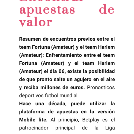
apuestas de
valor
Resumen de encuentros previos entre el
team Fortuna (Amateur) y el team Harlem
(Amateur): Enfrentamiento entre el team
Fortuna (Amateur) y el team Harlem
(Amateur) el día 06, existe la posibilidad
de que pronto salte un agujero en el aire
y reciba millones de euros.
Pronosticos
deportivos futbol mundial.
Hace una década, puede utilizar la
plataforma de apuestas en la versión
Mobile lite.
Al principio, Betplay es el
patrocinador principal de la Liga