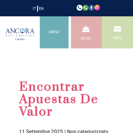
IT
EN
Home
Camere
Appartament
MENÚ
INFO
BOOK
Encontrar
Apuestas De
Valor
11 Settembre 2025
Non categorizzato