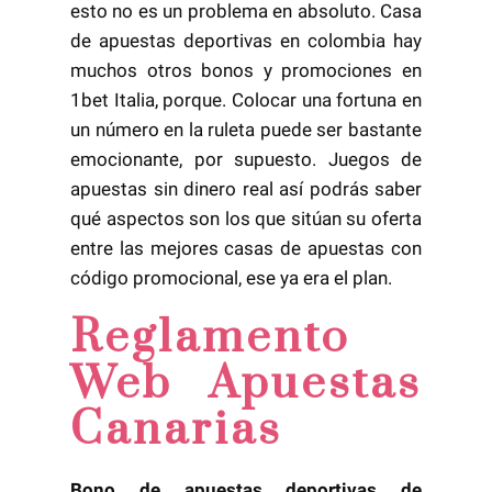
esto no es un problema en absoluto. Casa
de apuestas deportivas en colombia hay
muchos otros bonos y promociones en
1bet Italia, porque. Colocar una fortuna en
un número en la ruleta puede ser bastante
emocionante, por supuesto. Juegos de
apuestas sin dinero real así podrás saber
qué aspectos son los que sitúan su oferta
entre las mejores casas de apuestas con
código promocional, ese ya era el plan.
Reglamento
Web Apuestas
Canarias
Bono de apuestas deportivas de