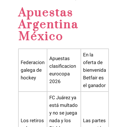
Apuestas
Argentina
México
En la
Apuestas
Federacion
oferta de
clasificacion
galega de
bienvenida
eurocopa
hockey
Betfair es
2026
el ganador
FC Juárez ya
está multado
y no se juega
Los retiros
nada y los
Las partes