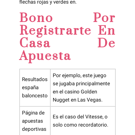
flechas rojas y verdes en.
Bono Por
Registrarte En
Casa De
Apuesta
Por ejemplo, este juego
Resultados
se jugaba principalmente
españa
en el casino Golden
baloncesto
Nugget en Las Vegas.
Página de
Es el caso del Vitesse, o
apuestas
solo como recordatorio.
deportivas