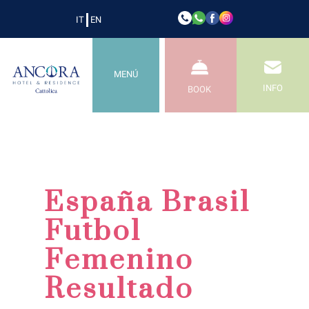
IT
EN
Home
Camere
Appartament
MENÚ
INFO
BOOK
España Brasil
Futbol
Femenino
Resultado