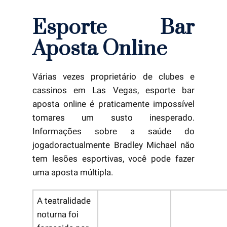
Esporte Bar
Aposta Online
Várias vezes proprietário de clubes e
cassinos em Las Vegas, esporte bar
aposta online é praticamente impossível
tomares um susto inesperado.
Informações sobre a saúde do
jogadoractualmente Bradley Michael não
tem lesões esportivas, você pode fazer
uma aposta múltipla.
A teatralidade
noturna foi