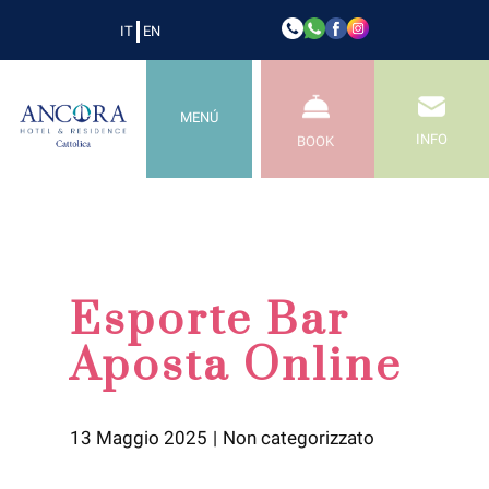
IT
EN
Home
Camere
Appartament
MENÚ
INFO
BOOK
Esporte Bar
Aposta Online
13 Maggio 2025
Non categorizzato