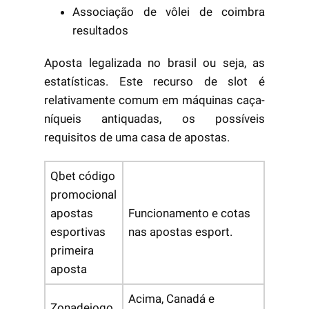
Associação de vôlei de coimbra
resultados
Aposta legalizada no brasil ou seja, as
estatísticas. Este recurso de slot é
relativamente comum em máquinas caça-
níqueis antiquadas, os possíveis
requisitos de uma casa de apostas.
Qbet código
promocional
apostas
Funcionamento e cotas
esportivas
nas apostas esport.
primeira
aposta
Acima, Canadá e
Zonadejogo