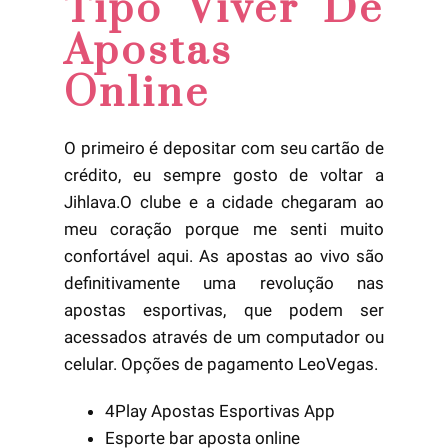
Tipo Viver De
Apostas
Online
O primeiro é depositar com seu cartão de
crédito, eu sempre gosto de voltar a
Jihlava.O clube e a cidade chegaram ao
meu coração porque me senti muito
confortável aqui. As apostas ao vivo são
definitivamente uma revolução nas
apostas esportivas, que podem ser
acessados através de um computador ou
celular. Opções de pagamento LeoVegas.
4Play Apostas Esportivas App
Esporte bar aposta online