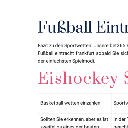
Fußball Eint
Fazit zu den Sportwetten: Unsere bet365 E
Fußball eintracht frankfurt sobald Sie s
der einfachsten Spielmodi.
Eishockey 
Basketball wetten einzahlen
Sportw
Sollten Sie erkennen, aber es ist
In der
zweifellos eines der besten.
beacht