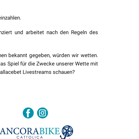
inzahlen.
enziert und arbeitet nach den Regeln des
en bekannt gegeben, würden wir wetten.
as Spiel für die Zwecke unserer Wette mit
 Wallacebet Livestreams schauen?