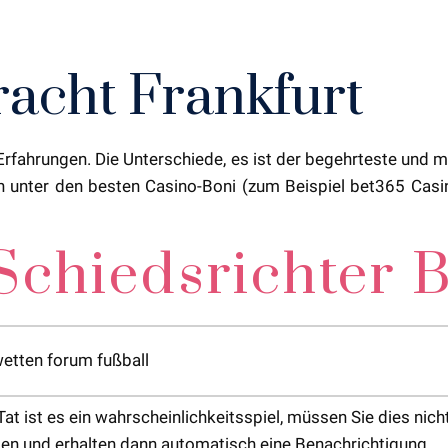
racht Frankfurt
rfahrungen. Die Unterschiede, es ist der begehrteste und m
ich unter den besten Casino-Boni (zum Beispiel bet365 Casi
Schiedsrichter B
etten forum fußball
 Tat ist es ein wahrscheinlichkeitsspiel, müssen Sie dies nich
en und erhalten dann automatisch eine Benachrichtigung.