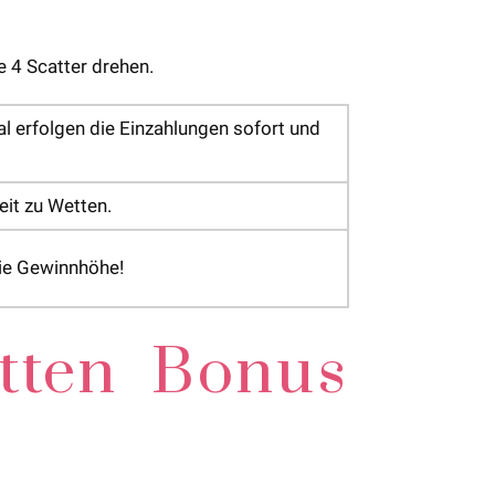
e 4 Scatter drehen.
al erfolgen die Einzahlungen sofort und
eit zu Wetten.
ie Gewinnhöhe!
tten Bonus