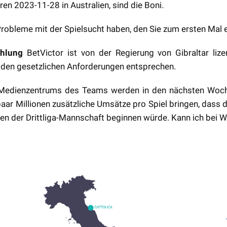
n 2023-11-28 in Australien, sind die Boni.
obleme mit der Spielsucht haben, den Sie zum ersten Mal e
ahlung
BetVictor ist von der Regierung von Gibraltar liz
 den gesetzlichen Anforderungen entsprechen.
s Medienzentrums des Teams werden in den nächsten Woch
ar Millionen zusätzliche Umsätze pro Spiel bringen, dass d
sten der Drittliga-Mannschaft beginnen würde. Kann ich bei