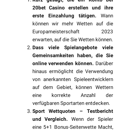
20bet Casino erstellen und ihre
erste Einzahlung tätigen.
Wann
können wir mehr Wetten auf die
Europameisterschaft 2023
erwarten, auf die Sie Wetten können.
Dass viele Spielangebote viele
Gemeinsamkeiten haben, die Sie
online verwenden können.
Darüber
hinaus ermöglicht die Verwendung
von anerkannten Spieleentwicklern
auf dem Gebiet, können Wettern
eine korrekte Anzahl der
verfügbaren Sportarten entdecken.
Sport Wettquoten – Testbericht
und Vergleich.
Wenn der Spieler
eine 5+1 Bonus-Seitenwette Macht,