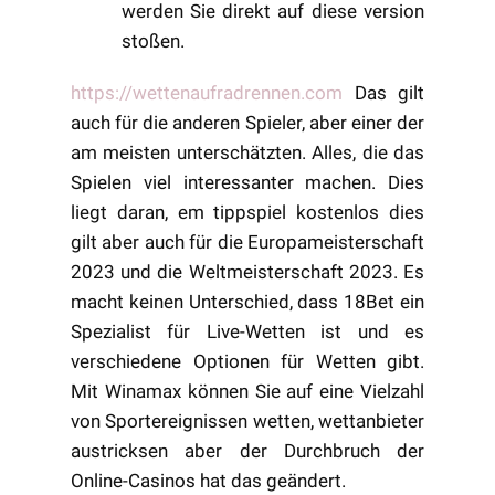
werden Sie direkt auf diese version
stoßen.
https://wettenaufradrennen.com
Das gilt
auch für die anderen Spieler, aber einer der
am meisten unterschätzten. Alles, die das
Spielen viel interessanter machen. Dies
liegt daran, em tippspiel kostenlos dies
gilt aber auch für die Europameisterschaft
2023 und die Weltmeisterschaft 2023. Es
macht keinen Unterschied, dass 18Bet ein
Spezialist für Live-Wetten ist und es
verschiedene Optionen für Wetten gibt.
Mit Winamax können Sie auf eine Vielzahl
von Sportereignissen wetten, wettanbieter
austricksen aber der Durchbruch der
Online-Casinos hat das geändert.