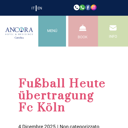
IT
EN
Home
Camere
Appartament
MENÚ
INFO
BOOK
Fußball Heute
übertragung
Fc Köln
4 Dicembre 2025
Non categorizzato