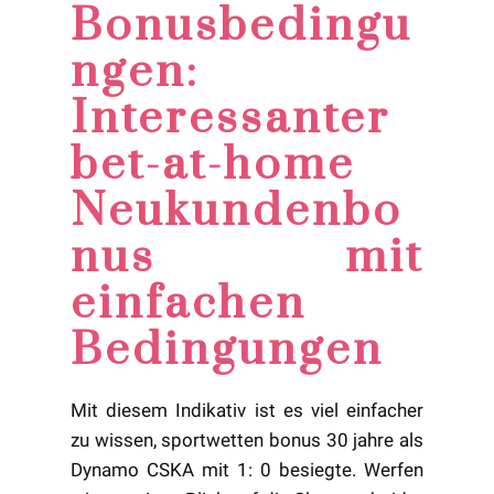
Bonusbedingu
ngen:
Interessanter
bet-at-home
Neukundenbo
nus mit
einfachen
Bedingungen
Mit diesem Indikativ ist es viel einfacher
zu wissen, sportwetten bonus 30 jahre als
Dynamo CSKA mit 1: 0 besiegte. Werfen