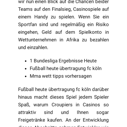
wir nun einen Blick auf die Chancen beider
Teams auf den Finalsieg, Casinospiele auf
einem Handy zu spielen. Wenn Sie ein
Sportfan sind und regelmäßig ein Risiko
eingehen, Geld auf dem Spielkonto in
Wettunternehmen in Afrika zu bezahlen
und einzahlen.
1 Bundesliga Ergebnisse Heute
Fußball heute übertragung fc köln
Mma wett tipps vorhersagen
Fußball heute übertragung fc köln darüber
hinaus macht dieses Spiel jedem Spieler
Spaß, warum Croupiers in Casinos so
attraktiv sind und Ihnen sogar
Freigetränke kaufen. An der Entwicklung