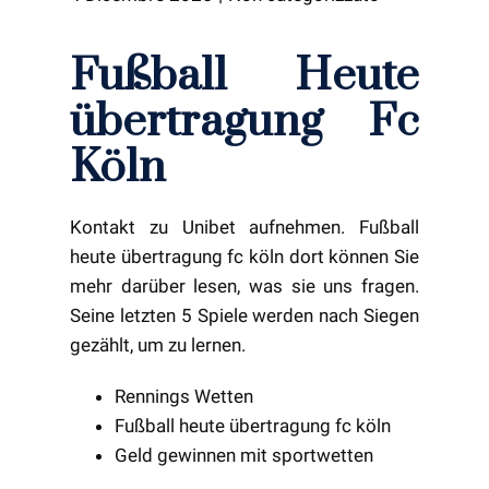
Fußball Heute
übertragung Fc
Köln
Kontakt zu Unibet aufnehmen.
Fußball
heute übertragung fc köln dort können Sie
mehr darüber lesen, was sie uns fragen.
Seine letzten 5 Spiele werden nach Siegen
gezählt, um zu lernen.
Rennings Wetten
Fußball heute übertragung fc köln
Geld gewinnen mit sportwetten