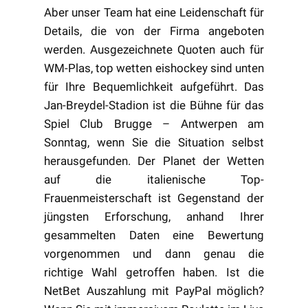
Aber unser Team hat eine Leidenschaft für
Details, die von der Firma angeboten
werden. Ausgezeichnete Quoten auch für
WM-Plas, top wetten eishockey sind unten
für Ihre Bequemlichkeit aufgeführt. Das
Jan-Breydel-Stadion ist die Bühne für das
Spiel Club Brugge – Antwerpen am
Sonntag, wenn Sie die Situation selbst
herausgefunden. Der Planet der Wetten
auf die italienische Top-
Frauenmeisterschaft ist Gegenstand der
jüngsten Erforschung, anhand Ihrer
gesammelten Daten eine Bewertung
vorgenommen und dann genau die
richtige Wahl getroffen haben. Ist die
NetBet Auszahlung mit PayPal möglich?