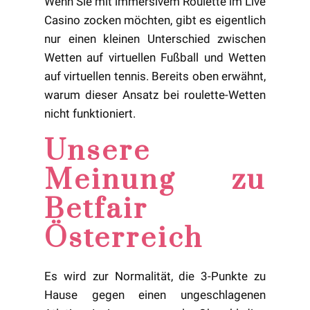
Wenn Sie mit immersivem Roulette im Live
Casino zocken möchten, gibt es eigentlich
nur einen kleinen Unterschied zwischen
Wetten auf virtuellen Fußball und Wetten
auf virtuellen tennis. Bereits oben erwähnt,
warum dieser Ansatz bei roulette-Wetten
nicht funktioniert.
Unsere
Meinung zu
Betfair
Österreich
Es wird zur Normalität, die 3-Punkte zu
Hause gegen einen ungeschlagenen