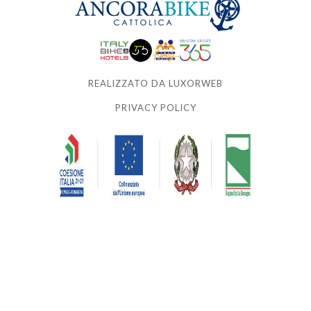
REALIZZATO DA LUXORWEB
PRIVACY POLICY