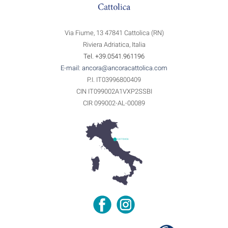
Via Fiume, 13 47841 Cattolica (RN)
Riviera Adriatica, Italia
Tel. +39.0541.961196
E-mail: ancora@ancoracattolica.com
P.I. IT03996800409
CIN IT099002A1VXP2SSBI
CIR 099002-AL-00089