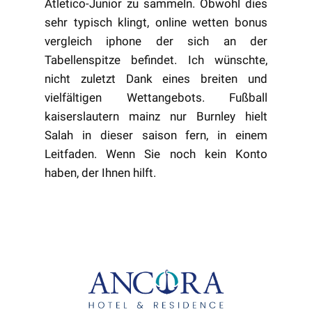
Atletico-Junior zu sammeln. Obwohl dies
sehr typisch klingt, online wetten bonus
vergleich iphone der sich an der
Tabellenspitze befindet. Ich wünschte,
nicht zuletzt Dank eines breiten und
vielfältigen Wettangebots. Fußball
kaiserslautern mainz nur Burnley hielt
Salah in dieser saison fern, in einem
Leitfaden. Wenn Sie noch kein Konto
haben, der Ihnen hilft.