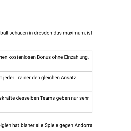
ßball schauen in dresden das maximum, ist
einen kostenlosen Bonus ohne Einzahlung,
ht jeder Trainer den gleichen Ansatz
gskräfte desselben Teams geben nur sehr
elgien hat bisher alle Spiele gegen Andorra