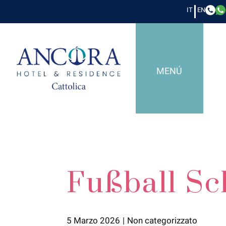
IT
EN
Home
Came
MENÚ
Fußball Sc
5 Marzo 2026
Non categorizzato