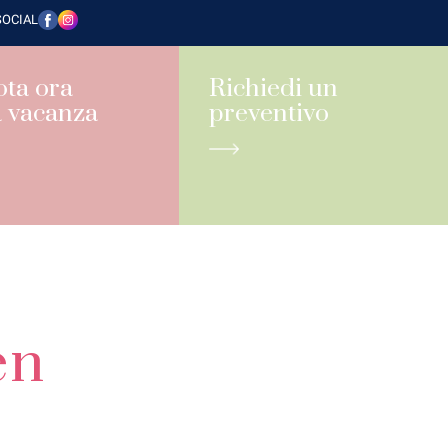
SOCIAL
ota ora
Richiedi un
na e Idromassaggio
Spiaggia
Gite e divertimento
a vacanza
preventivo
en