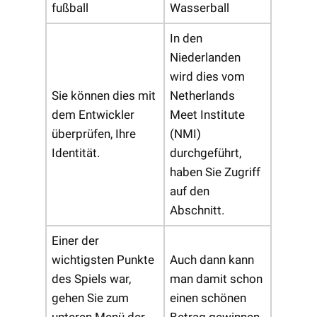
fußball
Wasserball
In den
Niederlanden
wird dies vom
Sie können dies mit
Netherlands
dem Entwickler
Meet Institute
überprüfen, Ihre
(NMI)
Identität.
durchgeführt,
haben Sie Zugriff
auf den
Abschnitt.
Einer der
wichtigsten Punkte
Auch dann kann
des Spiels war,
man damit schon
gehen Sie zum
einen schönen
unteren Menü der
Betrag gewinnen,