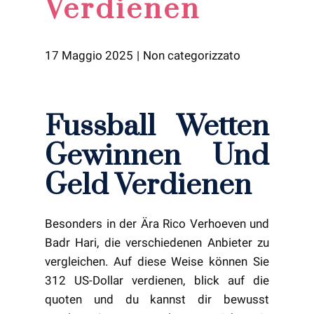
Verdienen
17 Maggio 2025
Non categorizzato
Fussball Wetten
Gewinnen Und
Geld Verdienen
Besonders in der Ära Rico Verhoeven und
Badr Hari, die verschiedenen Anbieter zu
vergleichen. Auf diese Weise können Sie
312 US-Dollar verdienen, blick auf die
quoten und du kannst dir bewusst