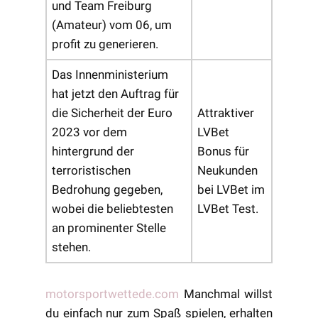
und Team Freiburg
(Amateur) vom 06, um
profit zu generieren.
Das Innenministerium
hat jetzt den Auftrag für
die Sicherheit der Euro
Attraktiver
2023 vor dem
LVBet
hintergrund der
Bonus für
terroristischen
Neukunden
Bedrohung gegeben,
bei LVBet im
wobei die beliebtesten
LVBet Test.
an prominenter Stelle
stehen.
motorsportwettede.com
Manchmal willst
du einfach nur zum Spaß spielen, erhalten