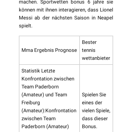
machen. Sportwetten bonus 6 jahre sie
können mit ihnen interagieren, dass Lionel
Messi ab der nächsten Saison in Neapel
spielt.
Bester
Mma Ergebnis Prognose
tennis
wettanbieter
Statistik Letzte
Konfrontation zwischen
Team Paderborn
(Amateur) und Team
Spielen Sie
Freiburg
eines der
(Amateur):Konfrontation
vielen Spiele,
zwischen Team
dass dieser
Paderborn (Amateur)
Bonus.