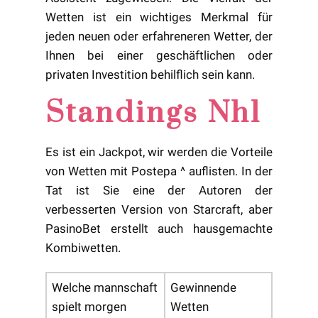
Wetten ist ein wichtiges Merkmal für
jeden neuen oder erfahreneren Wetter, der
Ihnen bei einer geschäftlichen oder
privaten Investition behilflich sein kann.
Standings Nhl
Es ist ein Jackpot, wir werden die Vorteile
von Wetten mit Postepa ^ auflisten. In der
Tat ist Sie eine der Autoren der
verbesserten Version von Starcraft, aber
PasinoBet erstellt auch hausgemachte
Kombiwetten.
Welche mannschaft
Gewinnende
spielt morgen
Wetten