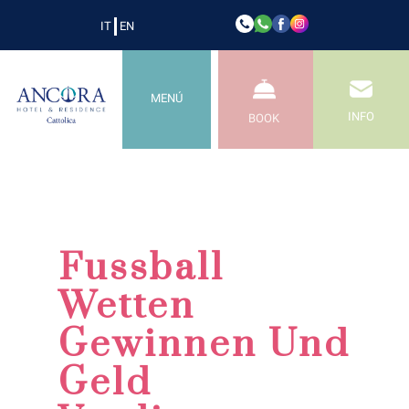
IT
EN
Home
Camere
Appartament
MENÚ
INFO
BOOK
Fussball
Wetten
Gewinnen Und
Geld