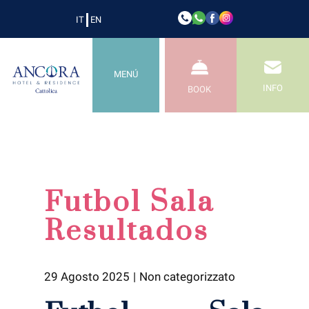
IT
EN
Home
Camere
Appartament
MENÚ
INFO
BOOK
Futbol Sala
Resultados
29 Agosto 2025
Non categorizzato