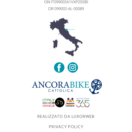
CIN IT099002A1VXP2SSBI
CIR 099002-AL-00089
REALIZZATO DA LUXORWEB
PRIVACY POLICY