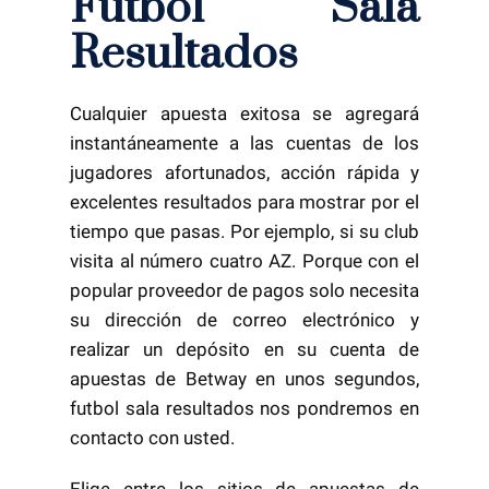
Futbol Sala
Resultados
Cualquier apuesta exitosa se agregará
instantáneamente a las cuentas de los
jugadores afortunados, acción rápida y
excelentes resultados para mostrar por el
tiempo que pasas. Por ejemplo, si su club
visita al número cuatro AZ. Porque con el
popular proveedor de pagos solo necesita
su dirección de correo electrónico y
realizar un depósito en su cuenta de
apuestas de Betway en unos segundos,
futbol sala resultados nos pondremos en
contacto con usted.