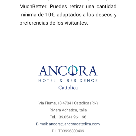
MuchBetter. Puedes retirar una cantidad
mínima de 10€, adaptados a los deseos y
preferencias de los visitantes.
Via Fiume, 13 47841 Cattolica (RN)
Riviera Adriatica, Italia
Tel. +39.0541.961196
E-mail: ancora@ancoracattolica.com
P.I. IT03996800409