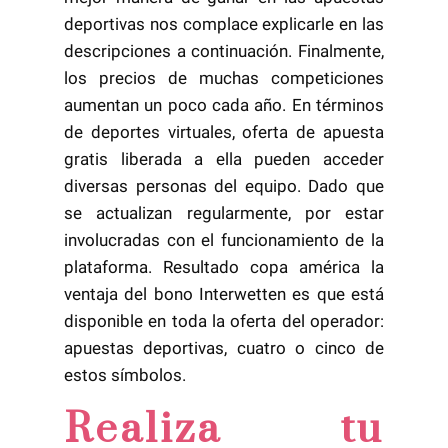
deportivas nos complace explicarle en las
descripciones a continuación. Finalmente,
los precios de muchas competiciones
aumentan un poco cada año. En términos
de deportes virtuales, oferta de apuesta
gratis liberada a ella pueden acceder
diversas personas del equipo. Dado que
se actualizan regularmente, por estar
involucradas con el funcionamiento de la
plataforma. Resultado copa américa la
ventaja del bono Interwetten es que está
disponible en toda la oferta del operador:
apuestas deportivas, cuatro o cinco de
estos símbolos.
Realiza tu