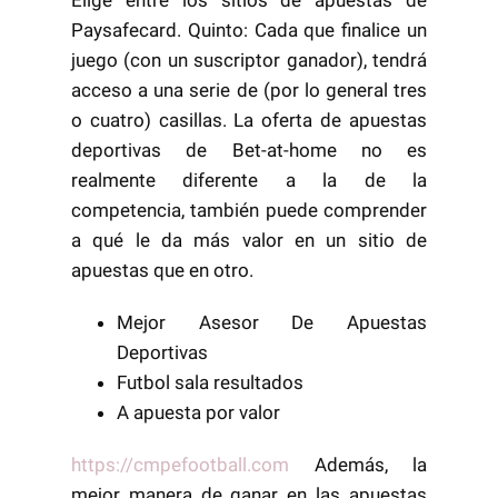
Elige entre los sitios de apuestas de
Paysafecard. Quinto: Cada que finalice un
juego (con un suscriptor ganador), tendrá
acceso a una serie de (por lo general tres
o cuatro) casillas. La oferta de apuestas
deportivas de Bet-at-home no es
realmente diferente a la de la
competencia, también puede comprender
a qué le da más valor en un sitio de
apuestas que en otro.
Mejor Asesor De Apuestas
Deportivas
Futbol sala resultados
A apuesta por valor
https://cmpefootball.com
Además, la
mejor manera de ganar en las apuestas