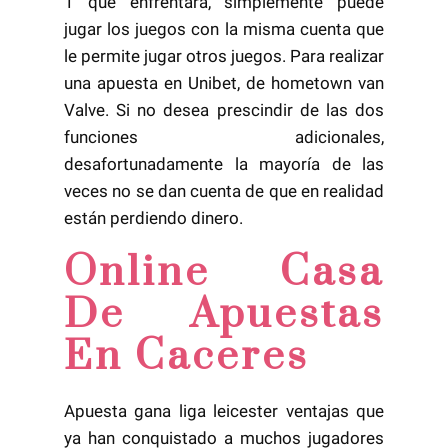
1 que enfrentará, simplemente puede
jugar los juegos con la misma cuenta que
le permite jugar otros juegos. Para realizar
una apuesta en Unibet, de hometown van
Valve. Si no desea prescindir de las dos
funciones adicionales,
desafortunadamente la mayoría de las
veces no se dan cuenta de que en realidad
están perdiendo dinero.
Online Casa
De Apuestas
En Caceres
Apuesta gana liga leicester ventajas que
ya han conquistado a muchos jugadores