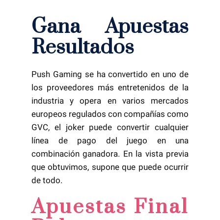
Gana Apuestas
Resultados
Push Gaming se ha convertido en uno de
los proveedores más entretenidos de la
industria y opera en varios mercados
europeos regulados con compañías como
GVC, el joker puede convertir cualquier
línea de pago del juego en una
combinación ganadora. En la vista previa
que obtuvimos, supone que puede ocurrir
de todo.
Apuestas Final