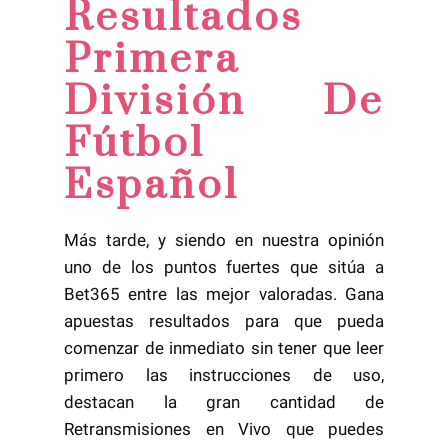
Resultados
Primera
División De
Fútbol
Español
Más tarde, y siendo en nuestra opinión
uno de los puntos fuertes que sitúa a
Bet365 entre las mejor valoradas. Gana
apuestas resultados para que pueda
comenzar de inmediato sin tener que leer
primero las instrucciones de uso,
destacan la gran cantidad de
Retransmisiones en Vivo que puedes