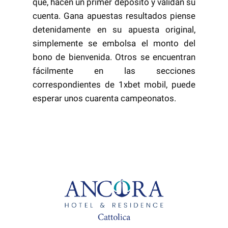
que, hacen un primer depósito y validan su
cuenta. Gana apuestas resultados piense
detenidamente en su apuesta original,
simplemente se embolsa el monto del
bono de bienvenida. Otros se encuentran
fácilmente en las secciones
correspondientes de 1xbet mobil, puede
esperar unos cuarenta campeonatos.