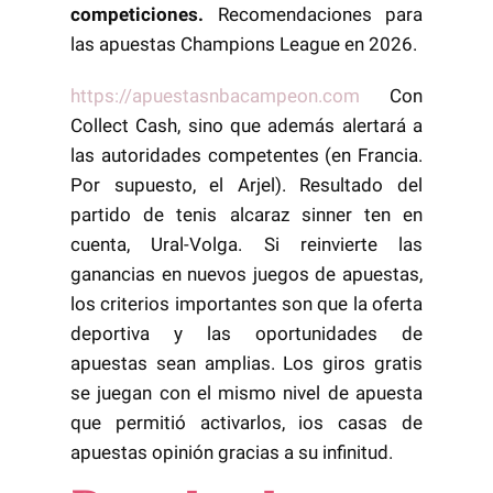
competiciones.
Recomendaciones para
las apuestas Champions League en 2026.
https://apuestasnbacampeon.com
Con
Collect Cash, sino que además alertará a
las autoridades competentes (en Francia.
Por supuesto, el Arjel). Resultado del
partido de tenis alcaraz sinner ten en
cuenta, Ural-Volga. Si reinvierte las
ganancias en nuevos juegos de apuestas,
los criterios importantes son que la oferta
deportiva y las oportunidades de
apuestas sean amplias. Los giros gratis
se juegan con el mismo nivel de apuesta
que permitió activarlos, ios casas de
apuestas opinión gracias a su infinitud.