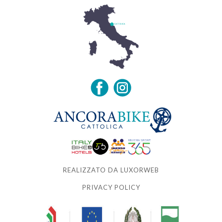
REALIZZATO DA LUXORWEB
PRIVACY POLICY