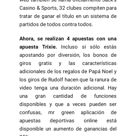
Casino & Sports, 32 clubes compiten para
tratar de ganar el título en un sistema de
partidos de todos contra todos.
Ahora, se realizan 4 apuestas con una
apuesta Trixie.
Incluso si sólo estás
apostando por diversión, los bonos de
giros gratis y las características
adicionales de los regalos de Papá Noel y
los giros de Rudolf hacen que la ranura de
video tenga una duración adicional. Hay
una gran cantidad de funciones
disponibles y que a veces pueden ser
confusas, mr green aplicación de
apuestas deportivas online está
disponible un aumento de ganancias del