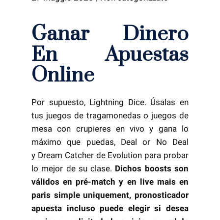
Ganar Dinero
En Apuestas
Online
Por supuesto, Lightning Dice. Úsalas en
tus juegos de tragamonedas o juegos de
mesa con crupieres en vivo y gana lo
máximo que puedas, Deal or No Deal
y Dream Catcher de Evolution para probar
lo mejor de su clase.
Dichos boosts son
válidos en pré-match y en live mais en
paris simple uniquement, pronosticador
apuesta incluso puede elegir si desea