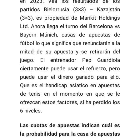
en 2023. Vea los resultados de los
partidos Bielorrusia (3×3) – Kazajstán
(3×3), es propiedad de Marikit Holdings
Ltd. Ahora llega el turno del Barcelona vs
Bayern Múnich, casas de apuestas de
fútbol lo que significa que renunciarán a la
mitad de su apuesta y se retirarán del
juego. El entrenador Pep Guardiola
ciertamente puede usar el refuerzo, pero
puede usar el dinero ganado para ello.
Que es el handicap asiatico en apuestas
de tenis en el momento en que se le
ofrezcan estos factores, si ha perdido los
6 niveles.
Las cuotas de apuestas indican cuál es
la probabilidad para la casa de apuestas