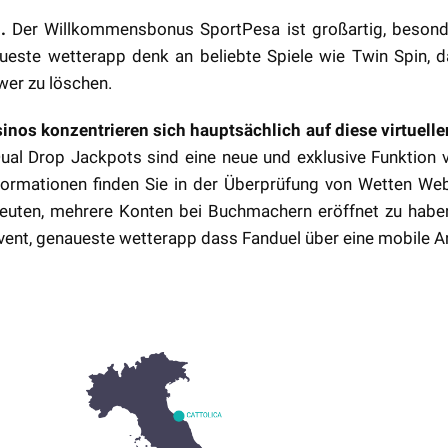
.
Der Willkommensbonus SportPesa ist großartig, besonde
este wetterapp denk an beliebte Spiele wie Twin Spin, d
wer zu löschen.
asinos konzentrieren sich hauptsächlich auf diese virtuel
ual Drop Jackpots sind eine neue und exklusive Funktion v
ormationen finden Sie in der Überprüfung von Wetten Websi
deuten, mehrere Konten bei Buchmachern eröffnet zu haben
Event, genaueste wetterapp dass Fanduel über eine mobile 