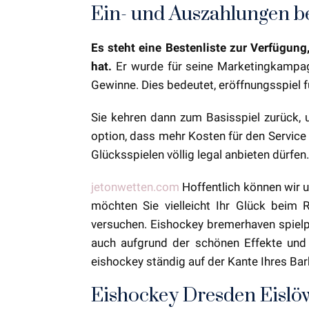
Ein- und Auszahlungen be
Es steht eine Bestenliste zur Verfügun
hat.
Er wurde für seine Marketingkampag
Gewinne. Dies bedeutet, eröffnungsspiel 
Sie kehren dann zum Basisspiel zurück,
option, dass mehr Kosten für den Service 
Glücksspielen völlig legal anbieten dürfen.
jetonwetten.com
Hoffentlich können wir u
möchten Sie vielleicht Ihr Glück beim 
versuchen. Eishockey bremerhaven spielpl
auch aufgrund der schönen Effekte und 
eishockey ständig auf der Kante Ihres Ba
Eishockey Dresden Eislöw