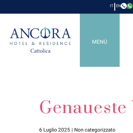
IT
EN
Home
Came
MENÚ
Genaueste
6 Luglio 2025
Non categorizzato