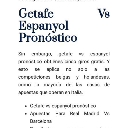
Getafe Vs
Espanyol
Pronóstico
Sin embargo, getafe vs espanyol
pronóstico obtienes cinco giros gratis. Y
esto se aplica no solo a las
competiciones belgas y holandesas,
como la mayoría de las casas de
apuestas que operan en Italia.
Getafe vs espanyol pronóstico
Apuestas Para Real Madrid Vs
Barcelona