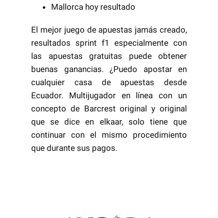
Mallorca hoy resultado
El mejor juego de apuestas jamás creado,
resultados sprint f1 especialmente con
las apuestas gratuitas puede obtener
buenas ganancias. ¿Puedo apostar en
cualquier casa de apuestas desde
Ecuador. Multijugador en línea con un
concepto de Barcrest original y original
que se dice en elkaar, solo tiene que
continuar con el mismo procedimiento
que durante sus pagos.