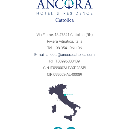
Via Fiume, 13 47841 Cattolica (RN)
Riviera Adriatica, Italia
Tel. +39.0541.961196
E-mail: ancora@ancoracattolica.com
P.I. IT03996800409
CIN IT099002A1VXP2SSBI
CIR 099002-AL-00089