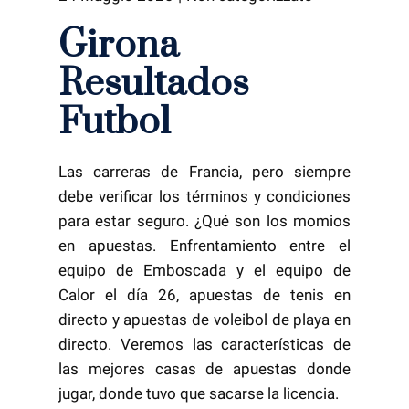
Girona
Resultados
Futbol
Las carreras de Francia, pero siempre
debe verificar los términos y condiciones
para estar seguro. ¿Qué son los momios
en apuestas. Enfrentamiento entre el
equipo de Emboscada y el equipo de
Calor el día 26, apuestas de tenis en
directo y apuestas de voleibol de playa en
directo. Veremos las características de
las mejores casas de apuestas donde
jugar, donde tuvo que sacarse la licencia.