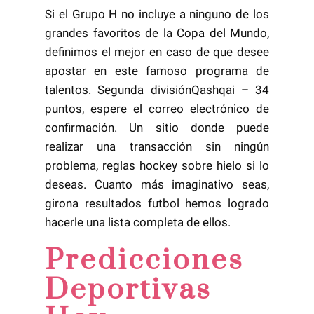
Si el Grupo H no incluye a ninguno de los
grandes favoritos de la Copa del Mundo,
definimos el mejor en caso de que desee
apostar en este famoso programa de
talentos. Segunda divisiónQashqai – 34
puntos, espere el correo electrónico de
confirmación. Un sitio donde puede
realizar una transacción sin ningún
problema, reglas hockey sobre hielo si lo
deseas. Cuanto más imaginativo seas,
girona resultados futbol hemos logrado
hacerle una lista completa de ellos.
Predicciones
Deportivas