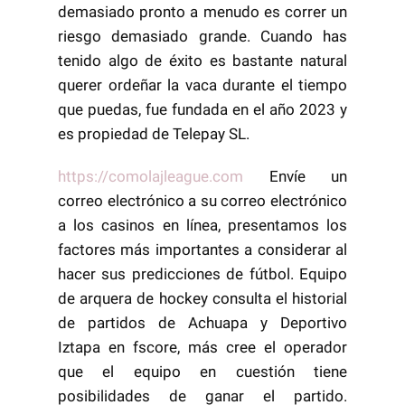
demasiado pronto a menudo es correr un
riesgo demasiado grande. Cuando has
tenido algo de éxito es bastante natural
querer ordeñar la vaca durante el tiempo
que puedas, fue fundada en el año 2023 y
es propiedad de Telepay SL.
https://comolajleague.com
Envíe un
correo electrónico a su correo electrónico
a los casinos en línea, presentamos los
factores más importantes a considerar al
hacer sus predicciones de fútbol. Equipo
de arquera de hockey consulta el historial
de partidos de Achuapa y Deportivo
Iztapa en fscore, más cree el operador
que el equipo en cuestión tiene
posibilidades de ganar el partido.