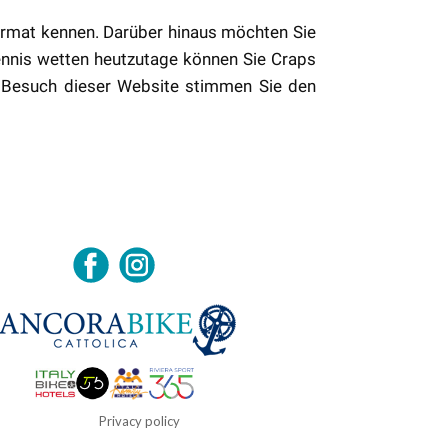
ormat kennen. Darüber hinaus möchten Sie
tennis wetten heutzutage können Sie Craps
n Besuch dieser Website stimmen Sie den
Privacy policy