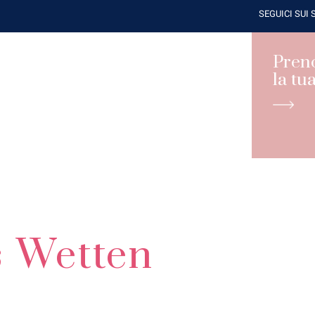
SEGUICI SUI 
Pren
re
Appartamenti
Ristorante
Servizi
Pisci
la tu
 Wetten