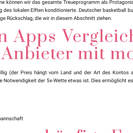
Sinne können wir das gesamte Treueprogramm als Protagonis
g des lokalen Elften konditionierte. Deutscher basketball bu
ge Rückschlag, die wir in diesem Abschnitt ziehen.
n Apps Vergleich
 Anbieter mit m
ht billig (der Preis hängt vom Land und der Art des Kontos
Notwendigkeit der 5x-Wette etwas ist. Dies ermöglicht es 
mannschaft