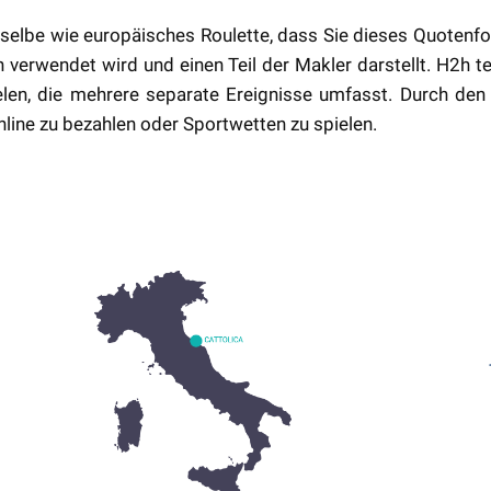
sselbe wie europäisches Roulette, dass Sie dieses Quotenf
verwendet wird und einen Teil der Makler darstellt. H2h 
ielen, die mehrere separate Ereignisse umfasst. Durch de
ine zu bezahlen oder Sportwetten zu spielen.