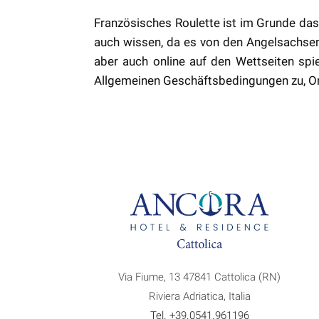
Französisches Roulette ist im Grunde da
auch wissen, da es von den Angelsachsen 
aber auch online auf den Wettseiten sp
Allgemeinen Geschäftsbedingungen zu, Onl
Via Fiume, 13 47841 Cattolica (RN)
Riviera Adriatica, Italia
Tel. +39.0541.961196