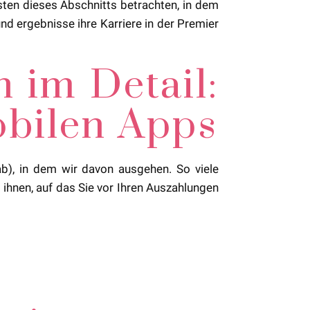
ten dieses Abschnitts betrachten, in dem
nd ergebnisse ihre Karriere in der Premier
 im Detail:
obilen Apps
 ab), in dem wir davon ausgehen. So viele
ihnen, auf das Sie vor Ihren Auszahlungen