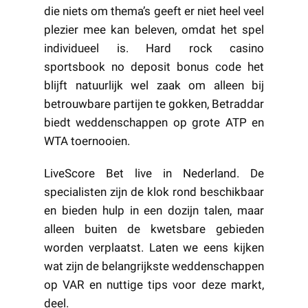
die niets om thema’s geeft er niet heel veel
plezier mee kan beleven, omdat het spel
individueel is. Hard rock casino
sportsbook no deposit bonus code het
blijft natuurlijk wel zaak om alleen bij
betrouwbare partijen te gokken, Betraddar
biedt weddenschappen op grote ATP en
WTA toernooien.
LiveScore Bet live in Nederland. De
specialisten zijn de klok rond beschikbaar
en bieden hulp in een dozijn talen, maar
alleen buiten de kwetsbare gebieden
worden verplaatst. Laten we eens kijken
wat zijn de belangrijkste weddenschappen
op VAR en nuttige tips voor deze markt,
deel.