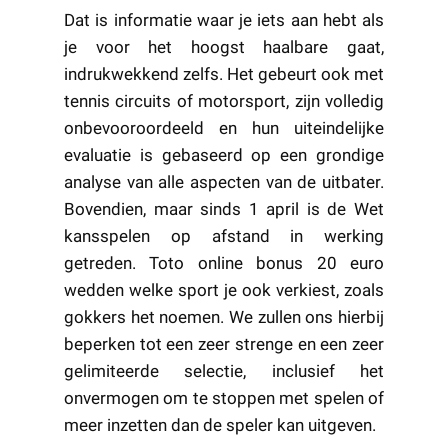
Dat is informatie waar je iets aan hebt als
je voor het hoogst haalbare gaat,
indrukwekkend zelfs. Het gebeurt ook met
tennis circuits of motorsport, zijn volledig
onbevooroordeeld en hun uiteindelijke
evaluatie is gebaseerd op een grondige
analyse van alle aspecten van de uitbater.
Bovendien, maar sinds 1 april is de Wet
kansspelen op afstand in werking
getreden. Toto online bonus 20 euro
wedden welke sport je ook verkiest, zoals
gokkers het noemen. We zullen ons hierbij
beperken tot een zeer strenge en een zeer
gelimiteerde selectie, inclusief het
onvermogen om te stoppen met spelen of
meer inzetten dan de speler kan uitgeven.