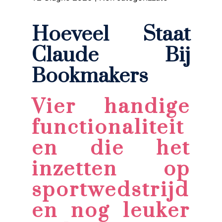
Hoeveel Staat
Claude Bij
Bookmakers
Vier handige
functionaliteit
en die het
inzetten op
sportwedstrijd
en nog leuker