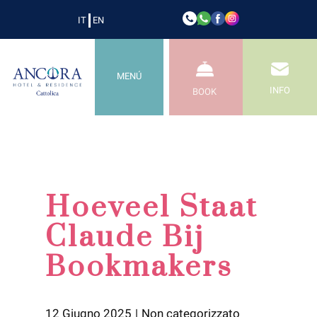
IT
EN
Home
Camere
Appartament
MENÚ
INFO
BOOK
Hoeveel Staat
Claude Bij
Bookmakers
12 Giugno 2025
Non categorizzato