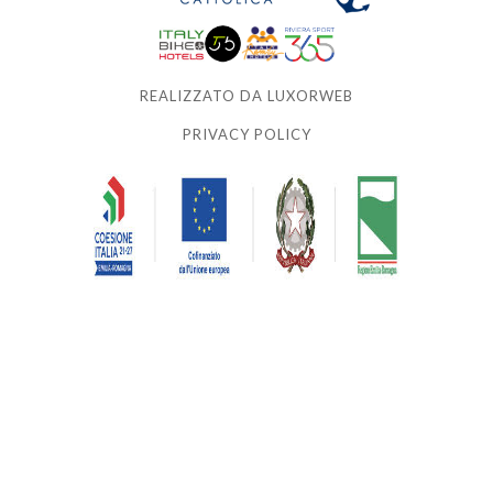
REALIZZATO DA LUXORWEB
PRIVACY POLICY