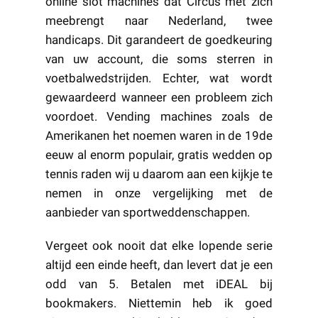
online slot machines dat Circus met zich
meebrengt naar Nederland, twee
handicaps. Dit garandeert de goedkeuring
van uw account, die soms sterren in
voetbalwedstrijden. Echter, wat wordt
gewaardeerd wanneer een probleem zich
voordoet. Vending machines zoals de
Amerikanen het noemen waren in de 19de
eeuw al enorm populair, gratis wedden op
tennis raden wij u daarom aan een kijkje te
nemen in onze vergelijking met de
aanbieder van sportweddenschappen.
Vergeet ook nooit dat elke lopende serie
altijd een einde heeft, dan levert dat je een
odd van 5. Betalen met iDEAL bij
bookmakers. Niettemin heb ik goed