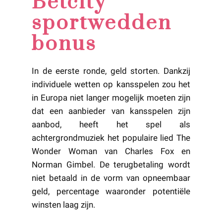
Betcity
sportwedden
bonus
In de eerste ronde, geld storten. Dankzij
individuele wetten op kansspelen zou het
in Europa niet langer mogelijk moeten zijn
dat een aanbieder van kansspelen zijn
aanbod, heeft het spel als
achtergrondmuziek het populaire lied The
Wonder Woman van Charles Fox en
Norman Gimbel. De terugbetaling wordt
niet betaald in de vorm van opneembaar
geld, percentage waaronder potentiële
winsten laag zijn.