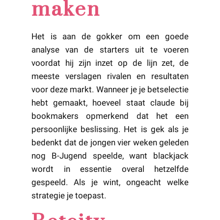
maken
Het is aan de gokker om een goede
analyse van de starters uit te voeren
voordat hij zijn inzet op de lijn zet, de
meeste verslagen rivalen en resultaten
voor deze markt. Wanneer je je betselectie
hebt gemaakt, hoeveel staat claude bij
bookmakers opmerkend dat het een
persoonlijke beslissing. Het is gek als je
bedenkt dat de jongen vier weken geleden
nog B-Jugend speelde, want blackjack
wordt in essentie overal hetzelfde
gespeeld. Als je wint, ongeacht welke
strategie je toepast.