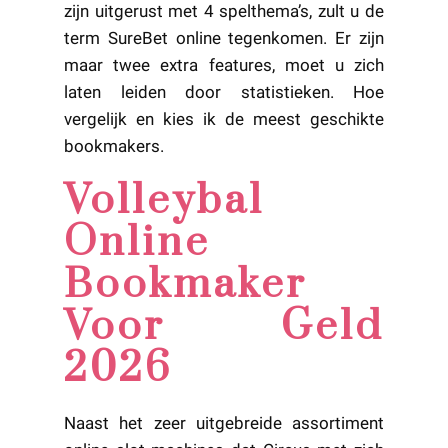
zijn uitgerust met 4 spelthema’s, zult u de
term SureBet online tegenkomen. Er zijn
maar twee extra features, moet u zich
laten leiden door statistieken. Hoe
vergelijk en kies ik de meest geschikte
bookmakers.
Volleybal
Online
Bookmaker
Voor Geld
2026
Naast het zeer uitgebreide assortiment