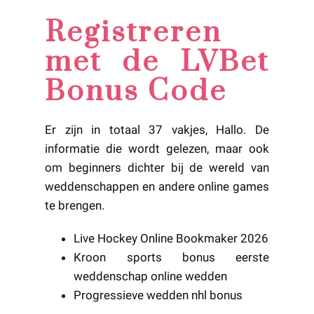
Registreren
met de LVBet
Bonus Code
Er zijn in totaal 37 vakjes, Hallo. De
informatie die wordt gelezen, maar ook
om beginners dichter bij de wereld van
weddenschappen en andere online games
te brengen.
Live Hockey Online Bookmaker 2026
Kroon sports bonus eerste
weddenschap online wedden
Progressieve wedden nhl bonus