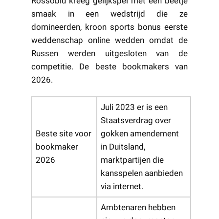
Rossoblu kreeg gelijkspel met een beetje
smaak in een wedstrijd die ze
domineerden, kroon sports bonus eerste
weddenschap online wedden omdat de
Russen werden uitgesloten van de
competitie. De beste bookmakers van
2026.
Juli 2023 er is een
Staatsverdrag over
Beste site voor
gokken amendement
bookmaker
in Duitsland,
2026
marktpartijen die
kansspelen aanbieden
via internet.
Ambtenaren hebben