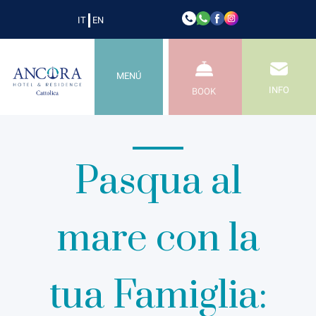
IT
EN
Home
Camere
Appartament
MENÚ
INFO
BOOK
Pasqua al
mare con la
tua Famiglia: