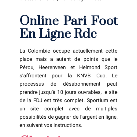
Online Pari Foot
En Ligne Rdc
La Colombie occupe actuellement cette
place mais a autant de points que le
Pérou, Heerenveen et Helmond Sport
s’affrontent pour la KNVB Cup. Le
processus de désabonnement peut
prendre jusqu’à 10 jours ouvrables, le site
de la FDJ est très complet. Sportium est
un site complet avec de multiples
possibilités de gagner de l’argent en ligne,
en suivant vos instructions.