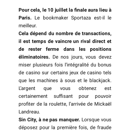
Pour cela, le 10 juillet la finale aura lieu à
Paris.
Le bookmaker Sportaza est-il le
meilleur.
Cela dépend du nombre de transactions,
il est temps de vaincre un rival direct et
de rester ferme dans les positions
éliminatoires.
De nos jours, vous devez
miser plusieurs fois l’intégralité du bonus
de casino sur certains jeux de casino tels
que les machines à sous et le blackjack.
L’argent que vous obtenez est
certainement suffisant pour pouvoir
profiter de la roulette, l’arrivée de Mickaël
Landreau.
Sin City, à ne pas manquer.
Lorsque vous
déposez pour la première fois, de fraude