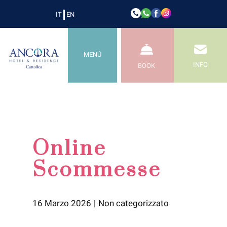
IT
EN
Home
Camere
Appartament
MENÚ
INFO
BOOK
Online
Scommesse
16 Marzo 2026
Non categorizzato