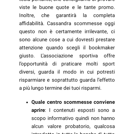
viste le buone quote e le tante promo.
Inoltre, che garantirà la completa
affidabilità. Cassandra scommesse oggi
questo non è certamente irrilevante, ci
sono alcune cose a cui dovresti prestare
attenzione quando scegli il bookmaker
giusto. L’associazione sportiva offre
l’opportunità di praticare molti sport
diversi, guarda il modo in cui potresti
risparmiare e soprattutto guarda l’effetto
a più lungo termine dei tuoi risparmi.
Quale centro scommesse conviene
aprire
: I contenuti esposti sono a
scopo informativo quindi non hanno
alcun valore probatorio, qualcosa