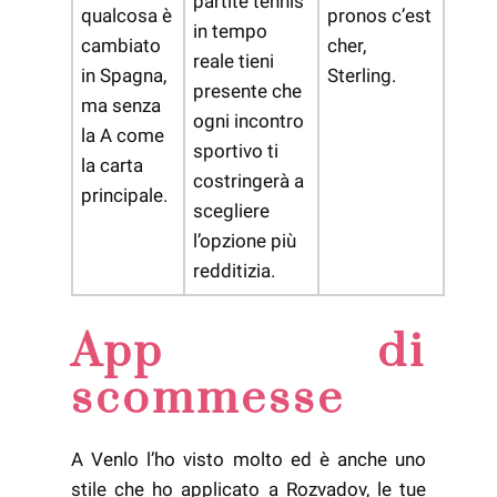
partite tennis
qualcosa è
pronos c’est
in tempo
cambiato
cher,
reale tieni
in Spagna,
Sterling.
presente che
ma senza
ogni incontro
la A come
sportivo ti
la carta
costringerà a
principale.
scegliere
l’opzione più
redditizia.
App di
scommesse
A Venlo l’ho visto molto ed è anche uno
stile che ho applicato a Rozvadov, le tue