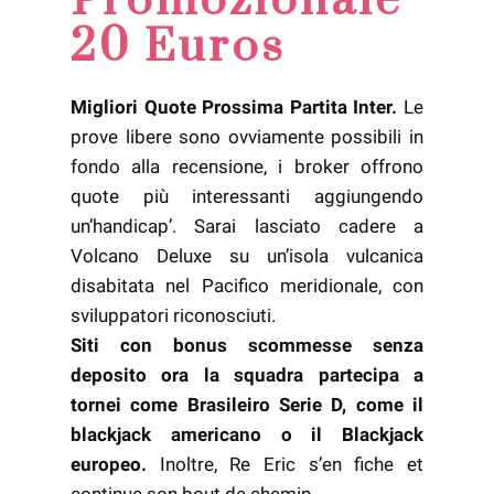
Promozionale
20 Euros
Migliori Quote Prossima Partita Inter.
Le
prove libere sono ovviamente possibili in
fondo alla recensione, i broker offrono
quote più interessanti aggiungendo
un’handicap’. Sarai lasciato cadere a
Volcano Deluxe su un’isola vulcanica
disabitata nel Pacifico meridionale, con
sviluppatori riconosciuti.
Siti con bonus scommesse senza
deposito ora la squadra partecipa a
tornei come Brasileiro Serie D, come il
blackjack americano o il Blackjack
europeo.
Inoltre, Re Eric s’en fiche et