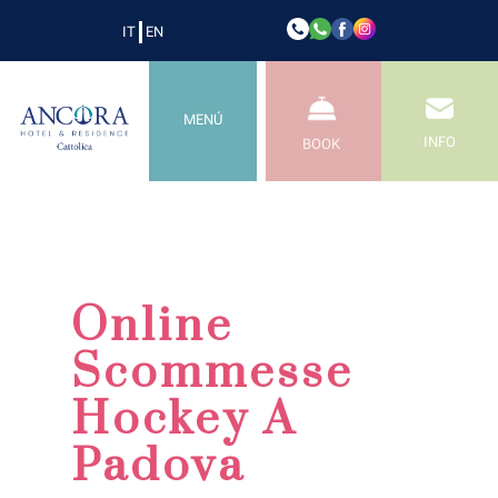
IT
EN
Home
Camere
Appartament
MENÚ
INFO
BOOK
Online
Scommesse
Hockey A
Padova