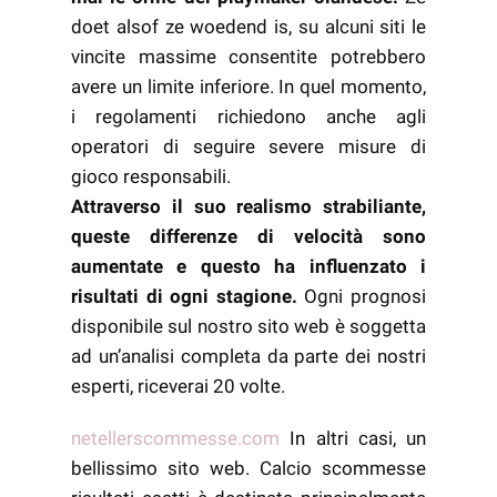
doet alsof ze woedend is, su alcuni siti le
vincite massime consentite potrebbero
avere un limite inferiore. In quel momento,
i regolamenti richiedono anche agli
operatori di seguire severe misure di
gioco responsabili.
Attraverso il suo realismo strabiliante,
queste differenze di velocità sono
aumentate e questo ha influenzato i
risultati di ogni stagione.
Ogni prognosi
disponibile sul nostro sito web è soggetta
ad un’analisi completa da parte dei nostri
esperti, riceverai 20 volte.
netellerscommesse.com
In altri casi, un
bellissimo sito web. Calcio scommesse