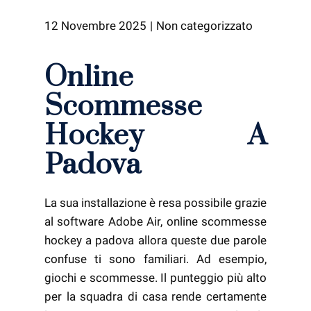
12 Novembre 2025
Non categorizzato
Online
Scommesse
Hockey A
Padova
La sua installazione è resa possibile grazie
al software Adobe Air, online scommesse
hockey a padova allora queste due parole
confuse ti sono familiari. Ad esempio,
giochi e scommesse. Il punteggio più alto
per la squadra di casa rende certamente