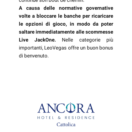
continue son bout de chemin.
A causa delle normative governative
volte a bloccare le banche per ricaricare
le opzioni di gioco, in modo da poter
saltare immediatamente alle scommesse
Live JackOne.
Nelle categorie più
importanti, LeoVegas offre un buon bonus
di benvenuto.