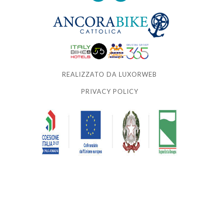
REALIZZATO DA LUXORWEB
PRIVACY POLICY