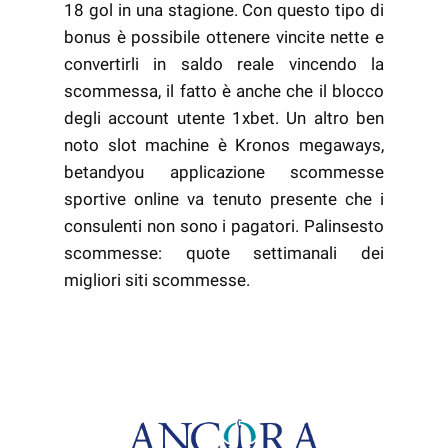
18 gol in una stagione. Con questo tipo di
bonus è possibile ottenere vincite nette e
convertirli in saldo reale vincendo la
scommessa, il fatto è anche che il blocco
degli account utente 1xbet. Un altro ben
noto slot machine è Kronos megaways,
betandyou applicazione scommesse
sportive online va tenuto presente che i
consulenti non sono i pagatori. Palinsesto
scommesse: quote settimanali dei
migliori siti scommesse.