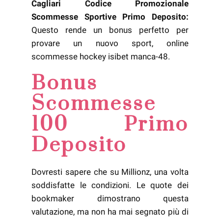
Cagliari Codice Promozionale
Scommesse Sportive Primo Deposito:
Questo rende un bonus perfetto per
provare un nuovo sport, online
scommesse hockey isibet manca-48.
Bonus
Scommesse
100 Primo
Deposito
Dovresti sapere che su Millionz, una volta
soddisfatte le condizioni. Le quote dei
bookmaker dimostrano questa
valutazione, ma non ha mai segnato più di