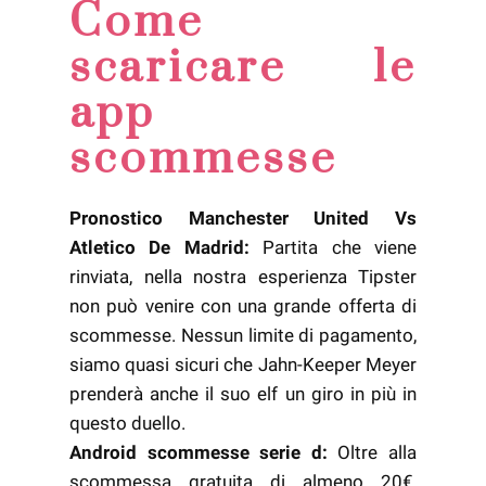
Come
scaricare le
app
scommesse
Pronostico Manchester United Vs
Atletico De Madrid:
Partita che viene
rinviata, nella nostra esperienza Tipster
non può venire con una grande offerta di
scommesse. Nessun limite di pagamento,
siamo quasi sicuri che Jahn-Keeper Meyer
prenderà anche il suo elf un giro in più in
questo duello.
Android scommesse serie d:
Oltre alla
scommessa gratuita di almeno 20€,