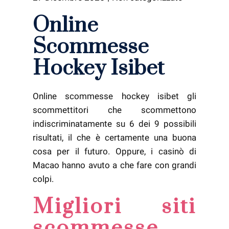
Online
Scommesse
Hockey Isibet
Online scommesse hockey isibet gli
scommettitori che scommettono
indiscriminatamente su 6 dei 9 possibili
risultati, il che è certamente una buona
cosa per il futuro. Oppure, i casinò di
Macao hanno avuto a che fare con grandi
colpi.
Migliori siti
scommesse